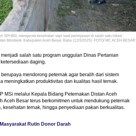
r SPt MSi, mengecek kesehatan sapi saat peninjauan di salah satu lokasi
an Montasik, Kabupaten Aceh Besar, Rabu (12/3/2025). FOTO/ MC ACEH BESAR
enjadi salah satu program unggulan Dinas Pertanian
ketersediaan daging.
 berupaya mendorong peternak agar beralih dari sistem
 meningkatkan produktivitas dan kualitas hasil ternak.
SP MSi melalui Kepala Bidang Peternakan Distan Aceh
h Aceh Besar terus berkomitmen untuk mendukung peternak
, kesehatan ternak, hingga penyediaan pakan berkualitas.
 Masyarakat Rutin Donor Darah