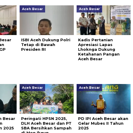
Aceh Besar
Aceh Besar
Besar
ISBI Aceh Dukung Polri
Kadis Pertanian
an
Tetap di Bawah
Apresiasi Lapas
BGP
Presiden RI
Lhoknga Dukung
Ketahanan Pangan
Aceh Besar
Aceh Besar
Aceh Besar
h Besar
Peringati HPSN 2025,
PD IPI Aceh Besar akan
n
DLH Aceh Besar dan PT
Gelar Mubes II Tahun
n 2025
SBA Bersihkan Sampah
2025
di Mon Ikeun