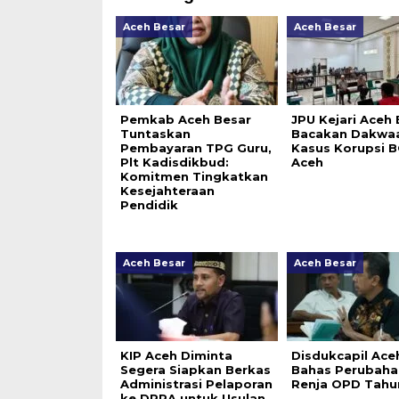
Aceh Besar
Aceh Besar
Pemkab Aceh Besar
JPU Kejari Aceh 
Tuntaskan
Bacakan Dakwa
Pembayaran TPG Guru,
Kasus Korupsi 
Plt Kadisdikbud:
Aceh
Komitmen Tingkatkan
Kesejahteraan
Pendidik
Aceh Besar
Aceh Besar
KIP Aceh Diminta
Disdukcapil Ace
Segera Siapkan Berkas
Bahas Perubaha
Administrasi Pelaporan
Renja OPD Tahu
ke DPRA untuk Usulan