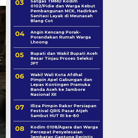
Satgas TMMD Kodim
0102/Pidie dan Warga Kebut
Pembangunan MCK, Hadirkan
Sanitasi Layak di Meunasah
Blang Cot
Angin Kencang Porak-
Porandakan Rumah Warga
Lhoong
Bupati dan Wakil Bupati Aceh
Besar Tinjau Proses Seleksi
JPT
Wakil Wali Kota Afdhal
Pimpin Apel Gabungan dan
Lepas Kontingen Pramuka
Banda Aceh ke Jambore
Nasional XII
Illiza Pimpin Rakor Persiapan
Festival QRIS Pasar Atjeh
Sambut HUT RI ke-80
Kodim 0108/Agara dan Warga
Percepat Penyelesaian
Jembatan Gantung Perintis