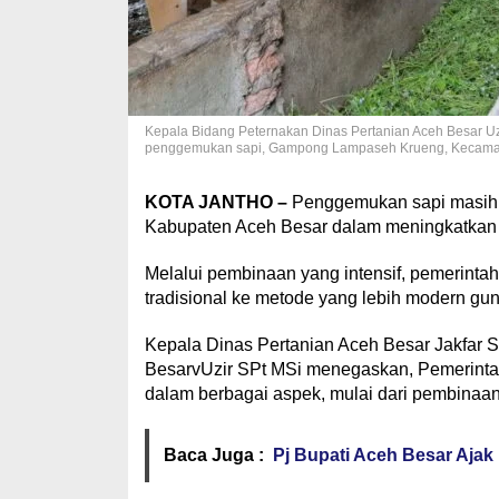
Kepala Bidang Peternakan Dinas Pertanian Aceh Besar Uzi
penggemukan sapi, Gampong Lampaseh Krueng, Kecamat
KOTA JANTHO –
Penggemukan sapi masih m
Kabupaten Aceh Besar dalam meningkatkan 
Melalui pembinaan yang intensif, pemerintah
tradisional ke metode yang lebih modern guna
Kepala Dinas Pertanian Aceh Besar Jakfar 
BesarvUzir SPt MSi menegaskan, Pemerinta
dalam berbagai aspek, mulai dari pembinaan
Baca Juga :
Pj Bupati Aceh Besar Ajak