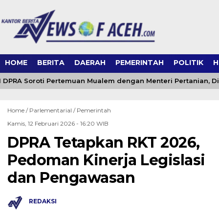
HOME
BERITA
DAERAH
PEMERINTAH
POLITIK
H
I DPRA Soroti Pertemuan Mualem dengan Menteri Pertanian, Din
Home /
Parlementarial
/
Pemerintah
Kamis, 12 Februari 2026 - 16:20 WIB
DPRA Tetapkan RKT 2026,
Pedoman Kinerja Legislasi
dan Pengawasan
REDAKSI