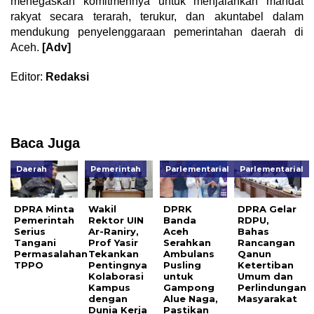
menegaskan komitmennya untuk menjalankan mandat
rakyat secara terarah, terukur, dan akuntabel dalam
mendukung penyelenggaraan pemerintahan daerah di
Aceh.
[Adv]
Editor:
Redaksi
Baca Juga
Daerah
Pemerintah
Parlementarial
Parlementarial
DPRA Minta
Wakil
DPRK
DPRA Gelar
Pemerintah
Rektor UIN
Banda
RDPU,
Serius
Ar-Raniry,
Aceh
Bahas
Tangani
Prof Yasir
Serahkan
Rancangan
Permasalahan
Tekankan
Ambulans
Qanun
TPPO
Pentingnya
Pusling
Ketertiban
Kolaborasi
untuk
Umum dan
Kampus
Gampong
Perlindungan
dengan
Alue Naga,
Masyarakat
Dunia Kerja
Pastikan