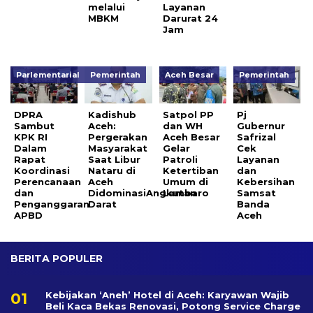
melalui
Layanan
MBKM
Darurat 24
Jam
Parlementarial
Pemerintah
Aceh Besar
Pemerintah
DPRA
Kadishub
Satpol PP
Pj
Sambut
Aceh:
dan WH
Gubernur
KPK RI
Pergerakan
Aceh Besar
Safrizal
Dalam
Masyarakat
Gelar
Cek
Rapat
Saat Libur
Patroli
Layanan
Koordinasi
Nataru di
Ketertiban
dan
Perencanaan
Aceh
Umum di
Kebersihan
dan
DidominasiAngkutan
Lambaro
Samsat
Penganggaran
Darat
Banda
APBD
Aceh
BERITA POPULER
Kebijakan ‘Aneh’ Hotel di Aceh: Karyawan Wajib
Beli Kaca Bekas Renovasi, Potong Service Charge