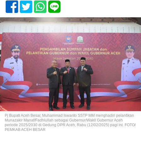
Pj Bupati Aceh Besar, Muhammad Iswanto SSTP MM menghadiri pelantikan
Munazakir Manaf/Fadhlullah sebagai Gubernur/Wakil Gubernur Aceh
periode 2025/2030 di Gedung DPR Aceh, Rabu (12/02/2025) pagi ini. FOTO/
PEMKAB ACEH BESAR