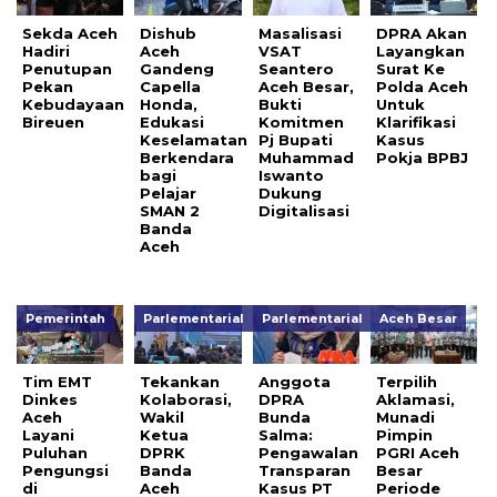
Sekda Aceh
Dishub
Masalisasi
DPRA Akan
Hadiri
Aceh
VSAT
Layangkan
Penutupan
Gandeng
Seantero
Surat Ke
Pekan
Capella
Aceh Besar,
Polda Aceh
Kebudayaan
Honda,
Bukti
Untuk
Bireuen
Edukasi
Komitmen
Klarifikasi
Keselamatan
Pj Bupati
Kasus
Berkendara
Muhammad
Pokja BPBJ
bagi
Iswanto
Pelajar
Dukung
SMAN 2
Digitalisasi
Banda
Aceh
Pemerintah
Parlementarial
Parlementarial
Aceh Besar
Tim EMT
Tekankan
Anggota
Terpilih
Dinkes
Kolaborasi,
DPRA
Aklamasi,
Aceh
Wakil
Bunda
Munadi
Layani
Ketua
Salma:
Pimpin
Puluhan
DPRK
Pengawalan
PGRI Aceh
Pengungsi
Banda
Transparan
Besar
di
Aceh
Kasus PT
Periode