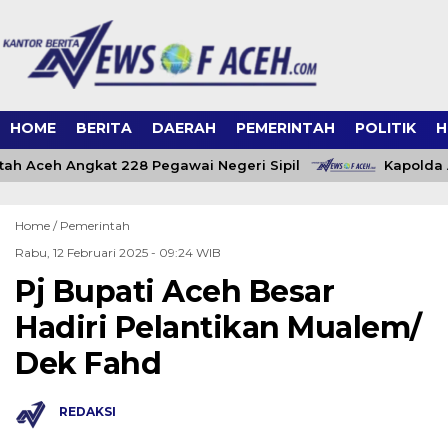
HOME
BERITA
DAERAH
PEMERINTAH
POLITIK
H
ah Aceh Angkat 228 Pegawai Negeri Sipil
Kapolda A
Home /
Pemerintah
Rabu, 12 Februari 2025 - 09:24 WIB
Pj Bupati Aceh Besar
Hadiri Pelantikan Mualem/
Dek Fahd
REDAKSI