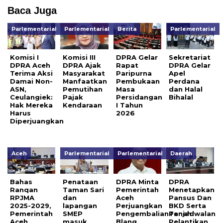
Baca Juga
Parlementarial
Parlementarial
Berita
Parlementarial
Komisi I
Komisi III
DPRA Gelar
Sekretariat
DPRA Aceh
DPRA Ajak
Rapat
DPRA Gelar
Terima Aksi
Masyarakat
Paripurna
Apel
Damai Non-
Manfaatkan
Pembukaan
Perdana
ASN,
Pemutihan
Masa
dan Halal
Ceulangiek:
Pajak
Persidangan
Bihalal
Hak Mereka
Kendaraan
I Tahun
Harus
2026
Diperjuangkan
Aceh
Parlementarial
Parlementarial
Daerah
Bahas
Penataan
DPRA Minta
DPRA
Ranqan
Taman Sari
Pemerintah
Menetapkan
RPJMA
dan
Aceh
Pansus Dan
2025-2029,
lapangan
Perjuangkan
BKD Serta
Pemerintah
SMEP
PengembalianTanah
Penjadwalan
Aceh
masuk
Blang
Pelantikan