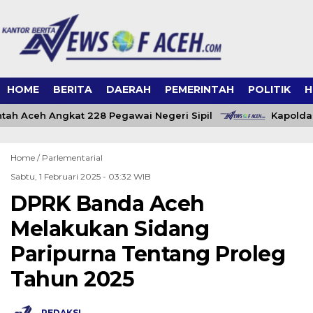
HOME
BERITA
DAERAH
PEMERINTAH
POLITIK
H
ah Aceh Angkat 228 Pegawai Negeri Sipil
Kapolda 
Home /
Parlementarial
Sabtu, 1 Februari 2025 - 03:32 WIB
DPRK Banda Aceh
Melakukan Sidang
Paripurna Tentang Proleg
Tahun 2025
REDAKSI