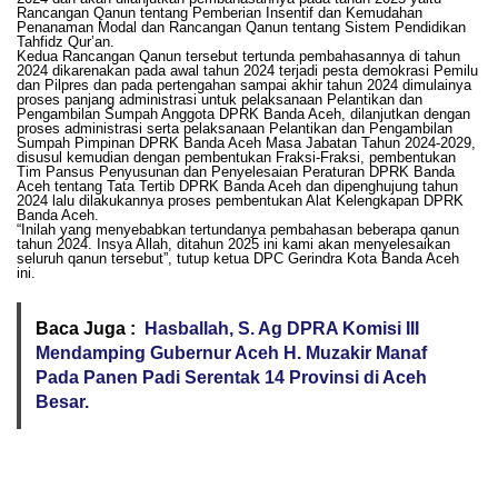
Rancangan Qanun tentang Pemberian Insentif dan Kemudahan
Penanaman Modal dan Rancangan Qanun tentang Sistem Pendidikan
Tahfidz Qur’an.
Kedua Rancangan Qanun tersebut tertunda pembahasannya di tahun
2024 dikarenakan pada awal tahun 2024 terjadi pesta demokrasi Pemilu
dan Pilpres dan pada pertengahan sampai akhir tahun 2024 dimulainya
proses panjang administrasi untuk pelaksanaan Pelantikan dan
Pengambilan Sumpah Anggota DPRK Banda Aceh, dilanjutkan dengan
proses administrasi serta pelaksanaan Pelantikan dan Pengambilan
Sumpah Pimpinan DPRK Banda Aceh Masa Jabatan Tahun 2024-2029,
disusul kemudian dengan pembentukan Fraksi-Fraksi, pembentukan
Tim Pansus Penyusunan dan Penyelesaian Peraturan DPRK Banda
Aceh tentang Tata Tertib DPRK Banda Aceh dan dipenghujung tahun
2024 lalu dilakukannya proses pembentukan Alat Kelengkapan DPRK
Banda Aceh.
“Inilah yang menyebabkan tertundanya pembahasan beberapa qanun
tahun 2024. Insya Allah, ditahun 2025 ini kami akan menyelesaikan
seluruh qanun tersebut”, tutup ketua DPC Gerindra Kota Banda Aceh
ini.
Baca Juga :
Hasballah, S. Ag DPRA Komisi III
Mendamping Gubernur Aceh H. Muzakir Manaf
Pada Panen Padi Serentak 14 Provinsi di Aceh
Besar.