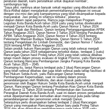
peraturan daerah, kami persilahkan untuk diajukan kembali”,
sambungnya lagi.
“Saya pikir, nantinya akan banyak sekali regulasi yang dibutuhkan oleh
Illiza-Afdhal dalam menjalankan pemerintahannya kedepan ini sesuai
dengan visi-misi dan janji kampanyenya yang telah disampaikan kepada
masyarakat. Jaxi proleg ini sifatnya terbuka”, jelasnya.
Adapun dalam rapat paripurna, Ramza juga melaporkan Program
Legislasi Kota Banda Aceh tahun 2024 yaitu yang tuntas diselesaikan
menjadi Qanun Kota Banda Aceh yaitu Qanun Nomor 1 Tahun 2024
tentang Pajak dan Retribusi; Qanun tentang Pertanggungjawaban APBK
Tahun Anggaran 2023, Qanun Nomor 3 Tahun 2024 tentang Perubahan
APBK Tahun Anggaran 2024, Qanun Nomor 4 Tahun 2024 tentang
Pelestarian Warisan Budaya Takbenda, Qanun Nomor 5 Tahun 2024
tentang Pengelolaan Air Limbah Domestik; dan Qanun Nomor 7 Tahun
2024 tentang APBK Tahun Anggaran 2025.
Selain produk hukum Rancangan Qanun yang telah selesai menjadi
Qanun pada tahun 2024 sebagaimana tersebut diatas, terdapat 1 (satu)
Rancangan Qanun hasil Proleg tahun 2024 yang telah selesai dibahas
tetapi masih dalam proses evaluasi di tingkat Provinsi, yaitu Rancangan
Qanun tentang Rencana Pembangunan Jangka Panjang Kota Banda
Aceh Tahun 2025 – 2045.
Disamping itu, lanjut Ramza terdapat pula 2 (dua) Rancangan Qanun
yang telah selesai dibahas dan juga telah selesai pada tahap fasilitasi di
Biro Hukum Setda Aceh, yaitu Rancangan Qanun tentang
Pembangunan Kepemudaan, saat ini sedang dalam proses
penandatanganan oleh Walikota, dan akan masuk pada tahap
penomoran oleh Bagian Hukum Setda Kota Banda Aceh untuk menjadi
Qanun, Rancangan Qanun tentang Perubahan Atas Qanun Kota Banda
Aceh Nomor 11 Tahun 2016 tentang Pembentukan dan Susunan
Perangkat Daerah Kota Banda Aceh, saat ini dalam proses penjadwalan
untuk diparipurnakan dan kemudian akan menyusul pula pada tahap
penandatanganan dan penomoran untuk menjadi Qanun.
Selanjutnya perlu disampaikan bahwa terdapat 2 (dua) Rancangan
Qanun yang merupakan Rancangan Qanun baru pada Proleg Tahun
2024 dan akan dilanjutkan pembahasannya pada tahun 2025 yaitu