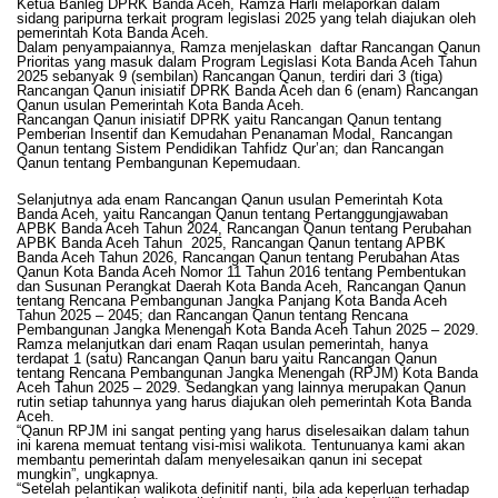
Ketua Banleg DPRK Banda Aceh, Ramza Harli melaporkan dalam
sidang paripurna terkait program legislasi 2025 yang telah diajukan oleh
pemerintah Kota Banda Aceh.
Dalam penyampaiannya, Ramza menjelaskan daftar Rancangan Qanun
Prioritas yang masuk dalam Program Legislasi Kota Banda Aceh Tahun
2025 sebanyak 9 (sembilan) Rancangan Qanun, terdiri dari 3 (tiga)
Rancangan Qanun inisiatif DPRK Banda Aceh dan 6 (enam) Rancangan
Qanun usulan Pemerintah Kota Banda Aceh.
Rancangan Qanun inisiatif DPRK yaitu Rancangan Qanun tentang
Pemberian Insentif dan Kemudahan Penanaman Modal, Rancangan
Qanun tentang Sistem Pendidikan Tahfidz Qur’an; dan Rancangan
Qanun tentang Pembangunan Kepemudaan.
Selanjutnya ada enam Rancangan Qanun usulan Pemerintah Kota
Banda Aceh, yaitu Rancangan Qanun tentang Pertanggungjawaban
APBK Banda Aceh Tahun 2024, Rancangan Qanun tentang Perubahan
APBK Banda Aceh Tahun 2025, Rancangan Qanun tentang APBK
Banda Aceh Tahun 2026, Rancangan Qanun tentang Perubahan Atas
Qanun Kota Banda Aceh Nomor 11 Tahun 2016 tentang Pembentukan
dan Susunan Perangkat Daerah Kota Banda Aceh, Rancangan Qanun
tentang Rencana Pembangunan Jangka Panjang Kota Banda Aceh
Tahun 2025 – 2045; dan Rancangan Qanun tentang Rencana
Pembangunan Jangka Menengah Kota Banda Aceh Tahun 2025 – 2029.
Ramza melanjutkan dari enam Raqan usulan pemerintah, hanya
terdapat 1 (satu) Rancangan Qanun baru yaitu Rancangan Qanun
tentang Rencana Pembangunan Jangka Menengah (RPJM) Kota Banda
Aceh Tahun 2025 – 2029. Sedangkan yang lainnya merupakan Qanun
rutin setiap tahunnya yang harus diajukan oleh pemerintah Kota Banda
Aceh.
“Qanun RPJM ini sangat penting yang harus diselesaikan dalam tahun
ini karena memuat tentang visi-misi walikota. Tentunuanya kami akan
membantu pemerintah dalam menyelesaikan qanun ini secepat
mungkin”, ungkapnya.
“Setelah pelantikan walikota definitif nanti, bila ada keperluan terhadap