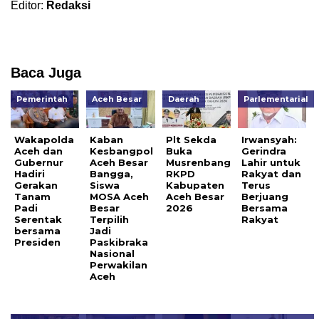
Editor:
Redaksi
Baca Juga
Pemerintah
Aceh Besar
Daerah
Parlementarial
Wakapolda
Kaban
Plt Sekda
Irwansyah:
Aceh dan
Kesbangpol
Buka
Gerindra
Gubernur
Aceh Besar
Musrenbang
Lahir untuk
Hadiri
Bangga,
RKPD
Rakyat dan
Gerakan
Siswa
Kabupaten
Terus
Tanam
MOSA Aceh
Aceh Besar
Berjuang
Padi
Besar
2026
Bersama
Serentak
Terpilih
Rakyat
bersama
Jadi
Presiden
Paskibraka
Nasional
Perwakilan
Aceh