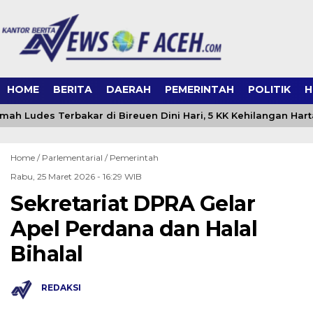
HOME
BERITA
DAERAH
PEMERINTAH
POLITIK
H
ah Ludes Terbakar di Bireuen Dini Hari, 5 KK Kehilangan Hart
Home /
Parlementarial
/
Pemerintah
Rabu, 25 Maret 2026 - 16:29 WIB
Sekretariat DPRA Gelar
Apel Perdana dan Halal
Bihalal
REDAKSI