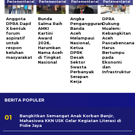
Parlementarial
Parlementarial
Parlementarial
Parlementarial
Anggota
Bunda
Angka
DPRA
DPRA Dapil
Salma Raih
Pengangguran
Dukung
X bentuk
AMKI
Banda
Mualem:
forum
Kartini
Aceh
Kebangkitan
aspiratif
Award
Melampaui
Aceh
untuk
2026,
Nasional,
Pascabencana
respon
Harumkan
Ketua
Harus
keluhan
Nama Aceh
DPRK
Bertumpu
masyarakat
di Tingkat
Desak
pada
Nasional
Sektor
Ekonomi
Swasta
dan
Perbanyak
Infrastruktur
Serapan
Kerja
BERITA POPULER
Bangkitkan Semangat Anak Korban Banjir,
Mahasiswa KKN USK Gelar Kegiatan Literasi di
Pidie Jaya