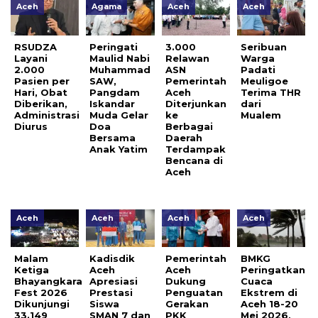
Aceh
Agama
Aceh
Aceh
RSUDZA
Peringati
3.000
Seribuan
Layani
Maulid Nabi
Relawan
Warga
2.000
Muhammad
ASN
Padati
Pasien per
SAW,
Pemerintah
Meuligoe
Hari, Obat
Pangdam
Aceh
Terima THR
Diberikan,
Iskandar
Diterjunkan
dari
Administrasi
Muda Gelar
ke
Mualem
Diurus
Doa
Berbagai
Bersama
Daerah
Anak Yatim
Terdampak
Bencana di
Aceh
Aceh
Aceh
Aceh
Aceh
Malam
Kadisdik
Pemerintah
BMKG
Ketiga
Aceh
Aceh
Peringatkan
Bhayangkara
Apresiasi
Dukung
Cuaca
Fest 2026
Prestasi
Penguatan
Ekstrem di
Dikunjungi
Siswa
Gerakan
Aceh 18-20
33.149
SMAN 7 dan
PKK
Mei 2026,