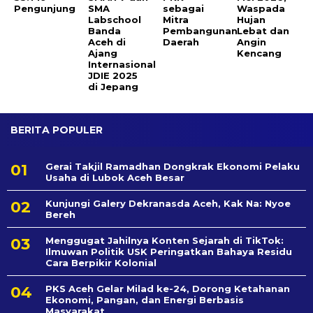
Pengunjung
SMA
sebagai
Waspada
Labschool
Mitra
Hujan
Banda
Pembangunan
Lebat dan
Aceh di
Daerah
Angin
Ajang
Kencang
Internasional
JDIE 2025
di Jepang
BERITA POPULER
Gerai Takjil Ramadhan Dongkrak Ekonomi Pelaku
Usaha di Lubok Aceh Besar
Kunjungi Galery Dekranasda Aceh, Kak Na: Nyoe
Bereh
Menggugat Jahilnya Konten Sejarah di TikTok:
Ilmuwan Politik USK Peringatkan Bahaya Residu
Cara Berpikir Kolonial
PKS Aceh Gelar Milad ke-24, Dorong Ketahanan
Ekonomi, Pangan, dan Energi Berbasis
Masyarakat