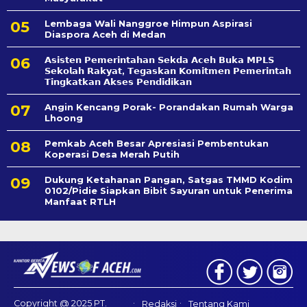
Lembaga Wali Nanggroe Himpun Aspirasi
Diaspora Aceh di Medan
𝗔𝘀𝗶𝘀𝘁𝗲𝗻 𝗣𝗲𝗺𝗲𝗿𝗶𝗻𝘁𝗮𝗵𝗮𝗻 𝗦𝗲k𝗱𝗮 𝗔𝗰𝗲𝗵 𝗕𝘂𝗸𝗮 𝗠𝗣𝗟𝗦
𝗦𝗲𝗸𝗼𝗹𝗮𝗵 𝗥𝗮𝗸𝘆𝗮𝘁, 𝗧𝗲𝗴𝗮𝘀𝗸𝗮𝗻 𝗞𝗼𝗺𝗶𝘁𝗺𝗲𝗻 𝗣𝗲𝗺𝗲𝗿𝗶𝗻𝘁𝗮𝗵
𝗧𝗶𝗻𝗴𝗸𝗮𝘁𝗸𝗮𝗻 𝗔𝗸𝘀𝗲𝘀 𝗣𝗲𝗻𝗱𝗶𝗱𝗶𝗸𝗮𝗻
Angin Kencang Porak- Porandakan Rumah Warga
Lhoong
Pemkab Aceh Besar Apresiasi Pembentukan
Koperasi Desa Merah Putih
Dukung Ketahanan Pangan, Satgas TMMD Kodim
0102/Pidie Siapkan Bibit Sayuran untuk Penerima
Manfaat RTLH
Copyright @ 2025 PT.
Redaksi
Tentang Kami