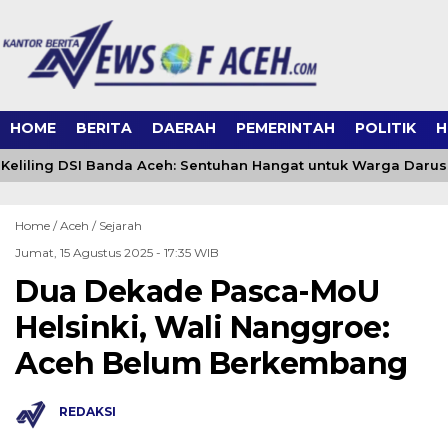
HOME
BERITA
DAERAH
PEMERINTAH
POLITIK
H
eliling DSI Banda Aceh: Sentuhan Hangat untuk Warga Daru
Home /
Aceh
/
Sejarah
Jumat, 15 Agustus 2025 - 17:35 WIB
Dua Dekade Pasca-MoU
Helsinki, Wali Nanggroe:
Aceh Belum Berkembang
REDAKSI