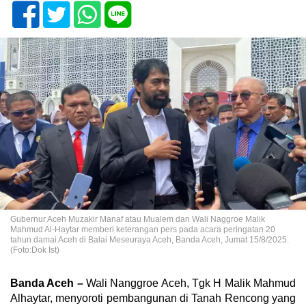
Gubernur Aceh Muzakir Manaf atau Mualem dan Wali Naggroe Malik
Mahmud Al-Haytar memberi keterangan pers pada acara peringatan 20
tahun damai Aceh di Balai Meseuraya Aceh, Banda Aceh, Jumat 15/8/2025.
(Foto:Dok Ist)
Banda Aceh –
Wali Nanggroe Aceh, Tgk H Malik Mahmud
Alhaytar, menyoroti pembangunan di Tanah Rencong yang