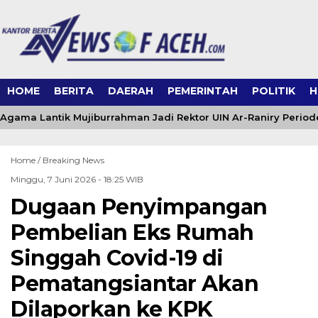
HOME
BERITA
DAERAH
PEMERINTAH
POLITIK
H
Agama Lantik Mujiburrahman Jadi Rektor UIN Ar-Raniry Period
Home /
Breaking News
Minggu, 7 Juni 2026 - 18:25 WIB
Dugaan Penyimpangan
Pembelian Eks Rumah
Singgah Covid-19 di
Pematangsiantar Akan
Dilaporkan ke KPK