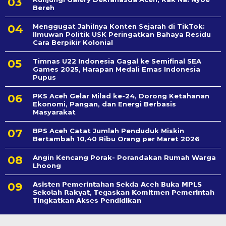
Bereh
Menggugat Jahilnya Konten Sejarah di TikTok:
Ilmuwan Politik USK Peringatkan Bahaya Residu
Cara Berpikir Kolonial
Timnas U22 Indonesia Gagal ke Semifinal SEA
Games 2025, Harapan Medali Emas Indonesia
Pupus
PKS Aceh Gelar Milad ke-24, Dorong Ketahanan
Ekonomi, Pangan, dan Energi Berbasis
Masyarakat
BPS Aceh Catat Jumlah Penduduk Miskin
Bertambah 10,40 Ribu Orang per Maret 2026
Angin Kencang Porak- Porandakan Rumah Warga
Lhoong
𝗔𝘀𝗶𝘀𝘁𝗲𝗻 𝗣𝗲𝗺𝗲𝗿𝗶𝗻𝘁𝗮𝗵𝗮𝗻 𝗦𝗲k𝗱𝗮 𝗔𝗰𝗲𝗵 𝗕𝘂𝗸𝗮 𝗠𝗣𝗟𝗦
𝗦𝗲𝗸𝗼𝗹𝗮𝗵 𝗥𝗮𝗸𝘆𝗮𝘁, 𝗧𝗲𝗴𝗮𝘀𝗸𝗮𝗻 𝗞𝗼𝗺𝗶𝘁𝗺𝗲𝗻 𝗣𝗲𝗺𝗲𝗿𝗶𝗻𝘁𝗮𝗵
𝗧𝗶𝗻𝗴𝗸𝗮𝘁𝗸𝗮𝗻 𝗔𝗸𝘀𝗲𝘀 𝗣𝗲𝗻𝗱𝗶𝗱𝗶𝗸𝗮𝗻