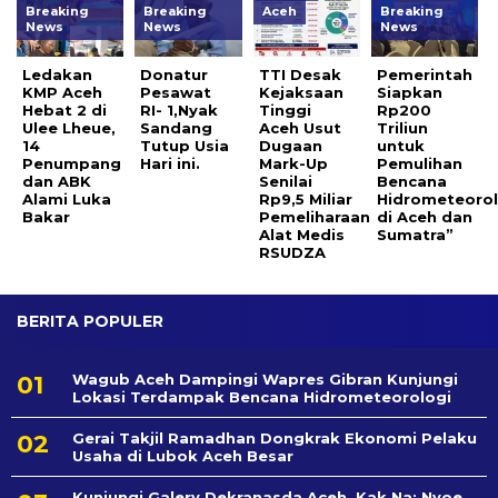
Breaking
Breaking
Aceh
Breaking
News
News
News
Ledakan
Donatur
TTI Desak
Pemerintah
KMP Aceh
Pesawat
Kejaksaan
Siapkan
Hebat 2 di
RI- 1,Nyak
Tinggi
Rp200
Ulee Lheue,
Sandang
Aceh Usut
Triliun
14
Tutup Usia
Dugaan
untuk
Penumpang
Hari ini.
Mark-Up
Pemulihan
dan ABK
Senilai
Bencana
Alami Luka
Rp9,5 Miliar
Hidrometeorol
Bakar
Pemeliharaan
di Aceh dan
Alat Medis
Sumatra”
RSUDZA
BERITA POPULER
Wagub Aceh Dampingi Wapres Gibran Kunjungi
Lokasi Terdampak Bencana Hidrometeorologi
Gerai Takjil Ramadhan Dongkrak Ekonomi Pelaku
Usaha di Lubok Aceh Besar
Kunjungi Galery Dekranasda Aceh, Kak Na: Nyoe