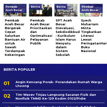
Pemkab
Berita
Berita
Pemkab
Aceh Besar
Aceh Besar
Pemkab
Pemkab
SPT Aceh
Syech
Aceh Besar
Aceh Besar
Besar
Muharram
Bergerak
Prioritaskan
Dievaluasi,
Minta
Cepat
dan
Sekdisdikbud
Tingkatkan
Salurkan
Optimalisasi
: Kurikulum
Literasi
Bantuan Air
Pelayanan
Islam Harus
Lewat
untuk
Publik
Menyatu
PeringatanHar
Sawah
dalam
Buku
Terdampak
Sistem
Nasional
Kekeringan
Sekolah
BERITA POPULER
Angin Kencang Porak- Porandakan Rumah Warga
Lhoong
Tim Wasev Tinjau Langsung Sasaran Fisik dan
Nonfisik TMMD Ke-129 Kodim 0102/Pidie