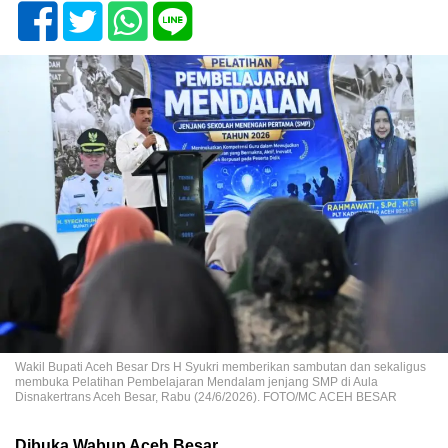
Wakil Bupati Aceh Besar Drs H Syukri memberikan sambutan dan sekaligus
membuka Pelatihan Pembelajaran Mendalam jenjang SMP di Aula
Disnakertrans Aceh Besar, Rabu (24/6/2026). FOTO/MC ACEH BESAR
Dibuka Wabup Aceh Besar