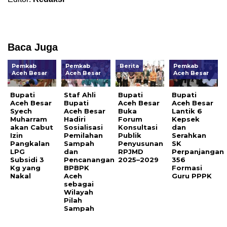
Baca Juga
Pemkab
Pemkab
Berita
Pemkab
Aceh Besar
Aceh Besar
Aceh Besar
Bupati
Staf Ahli
Bupati
Bupati
Aceh Besar
Bupati
Aceh Besar
Aceh Besar
Syech
Aceh Besar
Buka
Lantik 6
Muharram
Hadiri
Forum
Kepsek
akan Cabut
Sosialisasi
Konsultasi
dan
Izin
Pemilahan
Publik
Serahkan
Pangkalan
Sampah
Penyusunan
SK
LPG
dan
RPJMD
Perpanjangan
Subsidi 3
Pencanangan
2025–2029
356
Kg yang
BPBPK
Formasi
Nakal
Aceh
Guru PPPK
sebagai
Wilayah
Pilah
Sampah