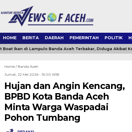
HOME
BERITA
DAERAH
PEMERINTAH
POLITIK
H
 Boat Ikan di Lampulo Banda Aceh Terbakar, Diduga Akibat Kors
Home /
Banda Aceh
Jumat, 22 Mei 2026 - 16:00 WIB
Hujan dan Angin Kencang,
BPBD Kota Banda Aceh
Minta Warga Waspadai
Pohon Tumbang
REDAKSI