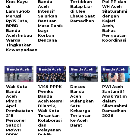
Kios Kayu
Banda
Tertibkan
Pol PP dan
di
Aceh
Balap Liar
WH Aceh
Lamgugob
Intensif
di Ulee
Silaturahmi
Merugi
Salurkan
Lheue Saat
dengan
Rp15 Juta,
Bantuan
Ramadhan
Kajati
BPBD
Masa Panik
Aceh,
Banda
bagi
Bahas
Aceh Imbau
Korban
Penguatan
Warga
Bencana
Koordinasi
Tingkatkan
Kewaspadaan
Banda Aceh
Banda Aceh
Banda Aceh
Banda Aceh
Wali Kota
1.149 PPPK
Dinsos
PWI Aceh
Banda
Pemko
Banda
Santuni 51
Aceh
Banda
Aceh
Anak Yatim
Pimpin
Aceh Resmi
Pulangkan
dalam
Apel
Dilantik,
Satu
Silaturahmi
Pembaiatan
Wali Kota
Keluarga
Ramadhan
218
Tekankan
Terlantar
2026
Personel
Kolaborasi
ke Aceh
Satpol
dan
Barat
PP/WH
Pelayanan
PPPK
Publik