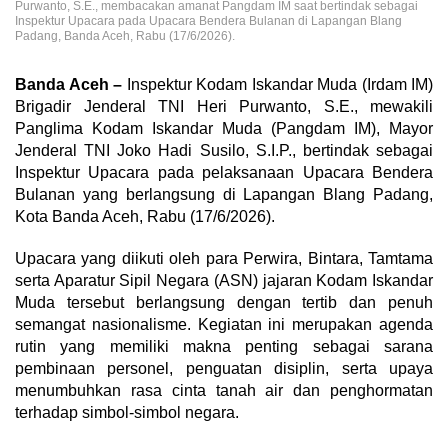
Purwanto, S.E., membacakan amanat Pangdam IM saat bertindak sebagai
Inspektur Upacara pada Upacara Bendera Bulanan di Lapangan Blang
Padang, Banda Aceh, Rabu (17/6/2026).
Banda Aceh –
Inspektur Kodam Iskandar Muda (Irdam IM)
Brigadir Jenderal TNI Heri Purwanto, S.E., mewakili
Panglima Kodam Iskandar Muda (Pangdam IM), Mayor
Jenderal TNI Joko Hadi Susilo, S.I.P., bertindak sebagai
Inspektur Upacara pada pelaksanaan Upacara Bendera
Bulanan yang berlangsung di Lapangan Blang Padang,
Kota Banda Aceh, Rabu (17/6/2026).
Upacara yang diikuti oleh para Perwira, Bintara, Tamtama
serta Aparatur Sipil Negara (ASN) jajaran Kodam Iskandar
Muda tersebut berlangsung dengan tertib dan penuh
semangat nasionalisme. Kegiatan ini merupakan agenda
rutin yang memiliki makna penting sebagai sarana
pembinaan personel, penguatan disiplin, serta upaya
menumbuhkan rasa cinta tanah air dan penghormatan
terhadap simbol-simbol negara.