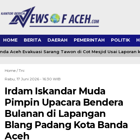
HOME
BERITA
DAERAH
PEMERINTAH
POLITIK
H
a Aceh Evakuasi Sarang Tawon di Cot Mesjid Usai Laporan ke 
Home /
Tni
Rabu, 17 Juni 2026 - 16:30 WIB
Irdam Iskandar Muda
Pimpin Upacara Bendera
Bulanan di Lapangan
Blang Padang Kota Banda
Aceh