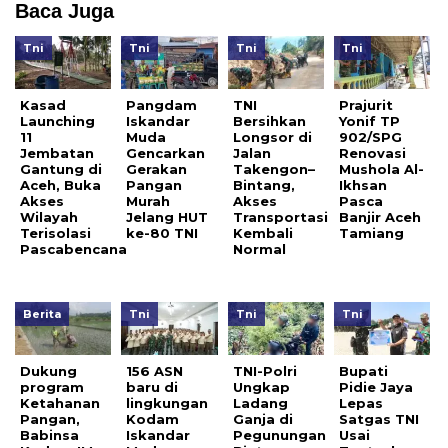
Baca Juga
Tni
Tni
Tni
Tni
Kasad
Pangdam
TNI
Prajurit
Launching
Iskandar
Bersihkan
Yonif TP
11
Muda
Longsor di
902/SPG
Jembatan
Gencarkan
Jalan
Renovasi
Gantung di
Gerakan
Takengon–
Mushola Al-
Aceh, Buka
Pangan
Bintang,
Ikhsan
Akses
Murah
Akses
Pasca
Wilayah
Jelang HUT
Transportasi
Banjir Aceh
Terisolasi
ke-80 TNI
Kembali
Tamiang
Pascabencana
Normal
Berita
Tni
Tni
Tni
Dukung
156 ASN
TNI-Polri
Bupati
program
baru di
Ungkap
Pidie Jaya
Ketahanan
lingkungan
Ladang
Lepas
Pangan,
Kodam
Ganja di
Satgas TNI
Babinsa
Iskandar
Pegunungan
Usai