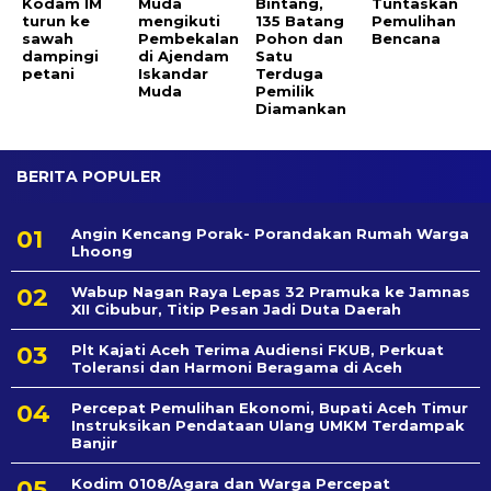
Kodam IM
Muda
Bintang,
Tuntaskan
turun ke
mengikuti
135 Batang
Pemulihan
sawah
Pembekalan
Pohon dan
Bencana
dampingi
di Ajendam
Satu
petani
Iskandar
Terduga
Muda
Pemilik
Diamankan
BERITA POPULER
Angin Kencang Porak- Porandakan Rumah Warga
Lhoong
Wabup Nagan Raya Lepas 32 Pramuka ke Jamnas
XII Cibubur, Titip Pesan Jadi Duta Daerah
Plt Kajati Aceh Terima Audiensi FKUB, Perkuat
Toleransi dan Harmoni Beragama di Aceh
Percepat Pemulihan Ekonomi, Bupati Aceh Timur
Instruksikan Pendataan Ulang UMKM Terdampak
Banjir
Kodim 0108/Agara dan Warga Percepat