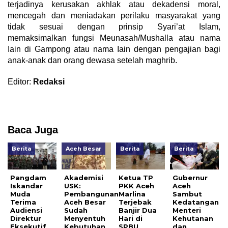
terjadinya kerusakan akhlak atau dekadensi moral,
mencegah dan meniadakan perilaku masyarakat yang
tidak sesuai dengan prinsip Syari’at Islam,
memaksimalkan fungsi Meunasah/Mushalla atau nama
Iain di Gampong atau nama Iain dengan pengajian bagi
anak-anak dan orang dewasa setelah maghrib.
Editor:
Redaksi
Baca Juga
Berita
Aceh Besar
Berita
Berita
Pangdam
Akademisi
Ketua TP
Gubernur
Iskandar
USK:
PKK Aceh
Aceh
Muda
Pembangunan
Marlina
Sambut
Terima
Aceh Besar
Terjebak
Kedatangan
Audiensi
Sudah
Banjir Dua
Menteri
Direktur
Menyentuh
Hari di
Kehutanan
Eksekutif
Kebutuhan
SPBU
dan