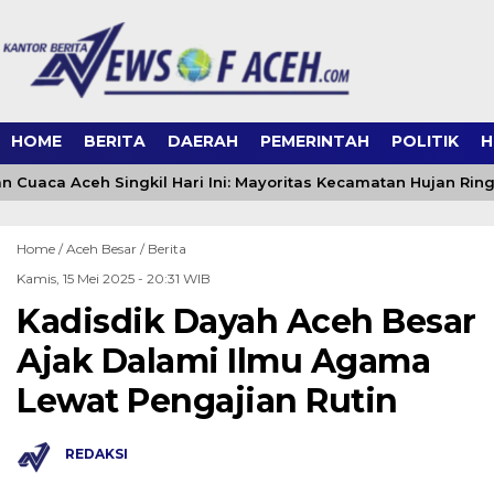
HOME
BERITA
DAERAH
PEMERINTAH
POLITIK
H
n Cuaca Aceh Singkil Hari Ini: Mayoritas Kecamatan Hujan Rin
Home /
Aceh Besar
/
Berita
Kamis, 15 Mei 2025 - 20:31 WIB
Kadisdik Dayah Aceh Besar
Ajak Dalami Ilmu Agama
Lewat Pengajian Rutin
REDAKSI