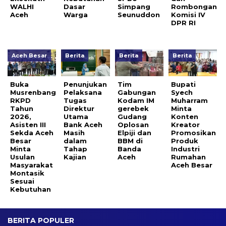
WALHI
Dasar
Simpang
Rombongan
Aceh
Warga
Seunuddon
Komisi IV
DPR RI
Aceh Besar
Berita
Berita
Berita
Buka
Penunjukan
Tim
Bupati
Musrenbang
Pelaksana
Gabungan
Syech
RKPD
Tugas
Kodam IM
Muharram
Tahun
Direktur
gerebek
Minta
2026,
Utama
Gudang
Konten
Asisten III
Bank Aceh
Oplosan
Kreator
Sekda Aceh
Masih
Elpiji dan
Promosikan
Besar
dalam
BBM di
Produk
Minta
Tahap
Banda
Industri
Usulan
Kajian
Aceh
Rumahan
Masyarakat
Aceh Besar
Montasik
Sesuai
Kebutuhan
BERITA POPULER