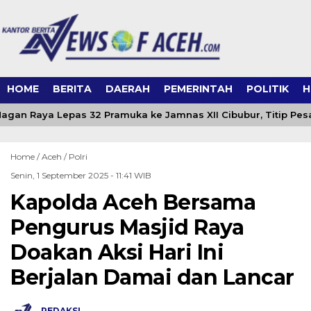
HOME
BERITA
DAERAH
PEMERINTAH
POLITIK
H
gan Raya Lepas 32 Pramuka ke Jamnas XII Cibubur, Titip Pesa
Home /
Aceh
/
Polri
Senin, 1 September 2025 - 11:41 WIB
Kapolda Aceh Bersama
Pengurus Masjid Raya
Doakan Aksi Hari Ini
Berjalan Damai dan Lancar
REDAKSI