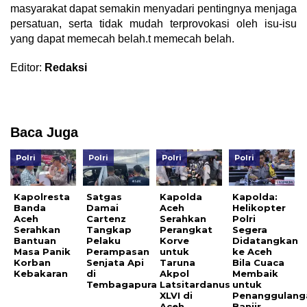
masyarakat dapat semakin menyadari pentingnya menjaga
persatuan, serta tidak mudah terprovokasi oleh isu-isu
yang dapat memecah belah.t memecah belah.
Editor:
Redaksi
Baca Juga
Polri
Polri
Polri
Polri
Kapolresta
Satgas
Kapolda
Kapolda:
Banda
Damai
Aceh
Helikopter
Aceh
Cartenz
Serahkan
Polri
Serahkan
Tangkap
Perangkat
Segera
Bantuan
Pelaku
Korve
Didatangkan
Masa Panik
Perampasan
untuk
ke Aceh
Korban
Senjata Api
Taruna
Bila Cuaca
Kebakaran
di
Akpol
Membaik
Tembagapura
Latsitardanus
untuk
XLVI di
Penanggulang
Aceh
Banjir