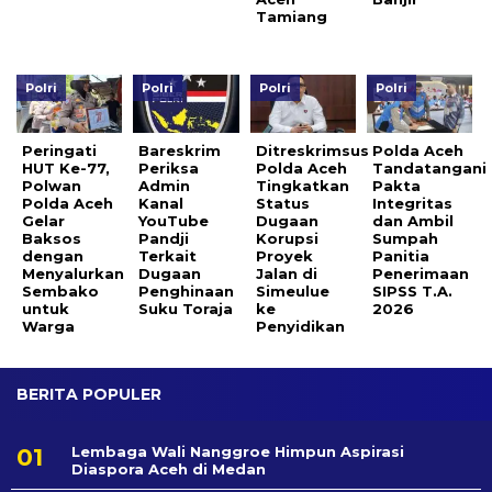
Tamiang
Polri
Polri
Polri
Polri
Peringati
Bareskrim
Ditreskrimsus
Polda Aceh
HUT Ke-77,
Periksa
Polda Aceh
Tandatangani
Polwan
Admin
Tingkatkan
Pakta
Polda Aceh
Kanal
Status
Integritas
Gelar
YouTube
Dugaan
dan Ambil
Baksos
Pandji
Korupsi
Sumpah
dengan
Terkait
Proyek
Panitia
Menyalurkan
Dugaan
Jalan di
Penerimaan
Sembako
Penghinaan
Simeulue
SIPSS T.A.
untuk
Suku Toraja
ke
2026
Warga
Penyidikan
BERITA POPULER
Lembaga Wali Nanggroe Himpun Aspirasi
Diaspora Aceh di Medan