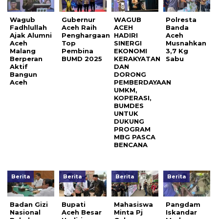
Wagub
Gubernur
WAGUB
Polresta
Fadhlullah
Aceh Raih
ACEH
Banda
Ajak Alumni
Penghargaan
HADIRI
Aceh
Aceh
Top
SINERGI
Musnahkan
Malang
Pembina
EKONOMI
3,7 Kg
Berperan
BUMD 2025
KERAKYATAN
Sabu
Aktif
DAN
Bangun
DORONG
Aceh
PEMBERDAYAAN
UMKM,
KOPERASI,
BUMDES
UNTUK
DUKUNG
PROGRAM
MBG PASCA
BENCANA
Berita
Berita
Berita
Berita
Badan Gizi
Bupati
Mahasiswa
Pangdam
Nasional
Aceh Besar
Minta Pj
Iskandar