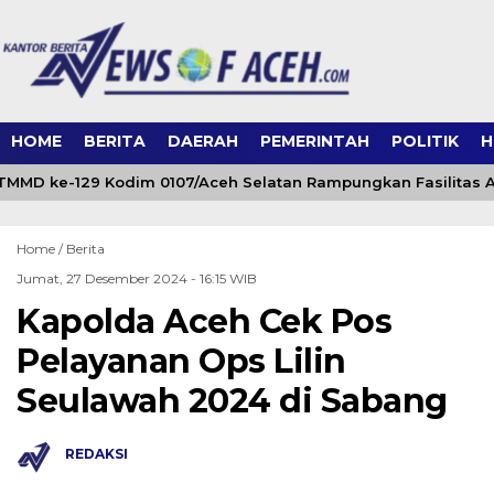
HOME
BERITA
DAERAH
PEMERINTAH
POLITIK
H
MMD ke-129 Kodim 0107/Aceh Selatan Rampungkan Fasilitas A
Home /
Berita
Jumat, 27 Desember 2024 - 16:15 WIB
Kapolda Aceh Cek Pos
Pelayanan Ops Lilin
Seulawah 2024 di Sabang
REDAKSI