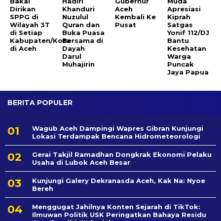
Bakal
Hadiri
Gubernur
Muda
Dirikan
Khanduri
Aceh
Apresiasi
SPPG di
Nuzulul
Kembali Ke
Kiprah
Wilayah 3T
Quran dan
Pusat
Satgas
di Setiap
Buka Puasa
Yonif 112/DJ
Kabupaten/Kota
Bersama di
Bantu
di Aceh
Dayah
Kesehatan
Darul
Warga
Muhajirin
Puncak
Jaya Papua
BERITA POPULER
Wagub Aceh Dampingi Wapres Gibran Kunjungi
Lokasi Terdampak Bencana Hidrometeorologi
Gerai Takjil Ramadhan Dongkrak Ekonomi Pelaku
Usaha di Lubok Aceh Besar
Kunjungi Galery Dekranasda Aceh, Kak Na: Nyoe
Bereh
Menggugat Jahilnya Konten Sejarah di TikTok:
Ilmuwan Politik USK Peringatkan Bahaya Residu