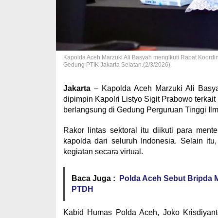
Kapolda Aceh Marzuki Ali Basyah mengikuti Rapat Koordina
Gedung PTIK Jakarta Selatan.(2/3/2026).
Jakarta
– Kapolda Aceh Marzuki Ali Basyah
dipimpin Kapolri Listyo Sigit Prabowo terka
berlangsung di Gedung Perguruan Tinggi Ilmu
Rakor lintas sektoral itu diikuti para ment
kapolda dari seluruh Indonesia. Selain itu
kegiatan secara virtual.
Baca Juga :
Polda Aceh Sebut Bripda 
PTDH
Kabid Humas Polda Aceh, Joko Krisdiyan