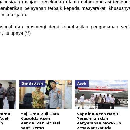
anusiaan menjadi penekanan utama dalam operasi tersebut
emberikan pelayanan terbaik kepada masyarakat, khususny
n jarak jauh.
ksimal dan bersinergi demi keberhasilan pengamanan sert
” tutupnya.(**)
Banda Aceh
Aceh
tama
Haji Uma Puji Cara
Kapolda Aceh Hadiri
 Aceh
Kapolda Aceh
Peresmian dan
an
Kendalikan Situasi
Penyerahan Mock-Up
saat Demo
Pesawat Garuda