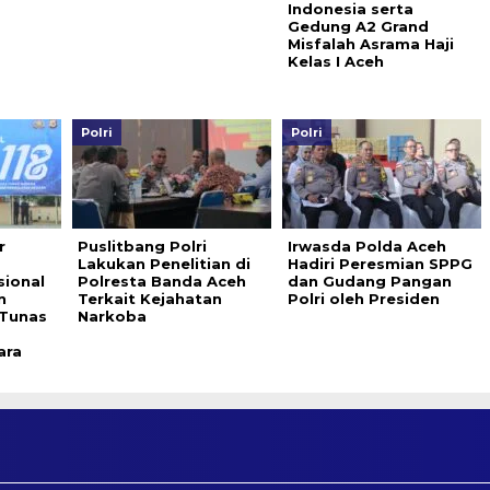
Indonesia serta
Gedung A2 Grand
Misfalah Asrama Haji
Kelas I Aceh
Polri
Polri
r
Puslitbang Polri
Irwasda Polda Aceh
Lakukan Penelitian di
Hadiri Peresmian SPPG
ional
Polresta Banda Aceh
dan Gudang Pangan
n
Terkait Kejahatan
Polri oleh Presiden
Tunas
Narkoba
ara