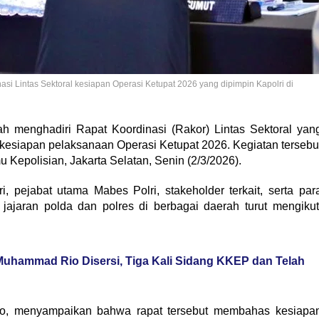
si Lintas Sektoral kesiapan Operasi Ketupat 2026 yang dipimpin Kapolri di
 menghadiri Rapat Koordinasi (Rakor) Lintas Sektoral yan
it kesiapan pelaksanaan Operasi Ketupat 2026. Kegiatan tersebu
 Kepolisian, Jakarta Selatan, Senin (2/3/2026).
eri, pejabat utama Mabes Polri, stakeholder terkait, serta par
, jajaran polda dan polres di berbagai daerah turut mengikut
Muhammad Rio Disersi, Tiga Kali Sidang KKEP dan Telah
to, menyampaikan bahwa rapat tersebut membahas kesiapa