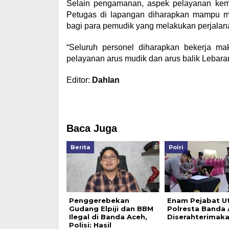
Selain pengamanan, aspek pelayanan kem
Petugas di lapangan diharapkan mampu m
bagi para pemudik yang melakukan perjalana
“Seluruh personel diharapkan bekerja ma
pelayanan arus mudik dan arus balik Lebaran,
Editor:
Dahlan
Baca Juga
Berita
Polri
Penggerebekan
Enam Pejabat U
Gudang Elpiji dan BBM
Polresta Banda
Ilegal di Banda Aceh,
Diserahterimak
Polisi: Hasil