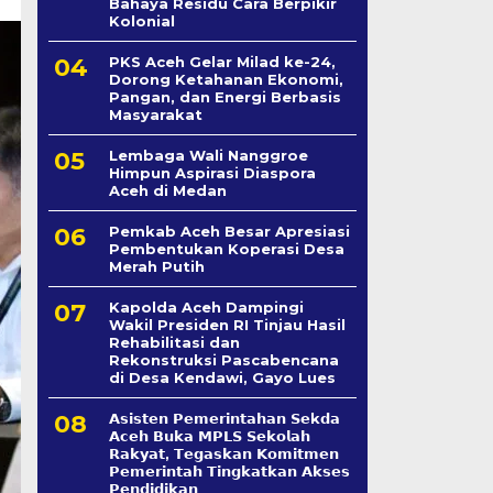
Bahaya Residu Cara Berpikir
Kolonial
PKS Aceh Gelar Milad ke-24,
Dorong Ketahanan Ekonomi,
Pangan, dan Energi Berbasis
Masyarakat
Lembaga Wali Nanggroe
Himpun Aspirasi Diaspora
Aceh di Medan
Pemkab Aceh Besar Apresiasi
Pembentukan Koperasi Desa
Merah Putih
Kapolda Aceh Dampingi
Wakil Presiden RI Tinjau Hasil
Rehabilitasi dan
Rekonstruksi Pascabencana
di Desa Kendawi, Gayo Lues
𝗔𝘀𝗶𝘀𝘁𝗲𝗻 𝗣𝗲𝗺𝗲𝗿𝗶𝗻𝘁𝗮𝗵𝗮𝗻 𝗦𝗲k𝗱𝗮
𝗔𝗰𝗲𝗵 𝗕𝘂𝗸𝗮 𝗠𝗣𝗟𝗦 𝗦𝗲𝗸𝗼𝗹𝗮𝗵
𝗥𝗮𝗸𝘆𝗮𝘁, 𝗧𝗲𝗴𝗮𝘀𝗸𝗮𝗻 𝗞𝗼𝗺𝗶𝘁𝗺𝗲𝗻
𝗣𝗲𝗺𝗲𝗿𝗶𝗻𝘁𝗮𝗵 𝗧𝗶𝗻𝗴𝗸𝗮𝘁𝗸𝗮𝗻 𝗔𝗸𝘀𝗲𝘀
𝗣𝗲𝗻𝗱𝗶𝗱𝗶𝗸𝗮𝗻