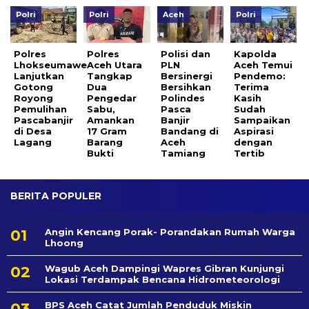
Polri
Polri
Aceh
Polri
Polres
Polres
Polisi dan
Kapolda
Lhokseumawe
Aceh Utara
PLN
Aceh Temui
Lanjutkan
Tangkap
Bersinergi
Pendemo:
Gotong
Dua
Bersihkan
Terima
Royong
Pengedar
Polindes
Kasih
Pemulihan
Sabu,
Pasca
Sudah
Pascabanjir
Amankan
Banjir
Sampaikan
di Desa
17 Gram
Bandang di
Aspirasi
Lagang
Barang
Aceh
dengan
Bukti
Tamiang
Tertib
BERITA POPULER
Angin Kencang Porak- Porandakan Rumah Warga
Lhoong
Wagub Aceh Dampingi Wapres Gibran Kunjungi
Lokasi Terdampak Bencana Hidrometeorologi
BPS Aceh Catat Jumlah Penduduk Miskin