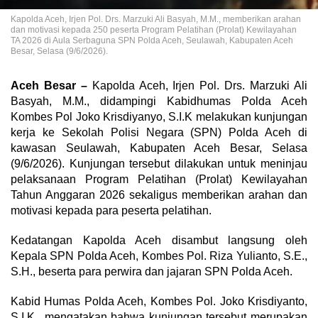
Kapolda Aceh, Irjen Pol. Drs. Marzuki Ali Basyah, M.M., memberikan arahan
dan motivasi kepada 250 peserta Program Pelatihan (Prolat) Kewilayahan
TA 2026 di Aula Serbaguna SPN Polda Aceh, Seulawah, Kabupaten Aceh
Besar, Selasa (9/6/2026).
Aceh Besar –
Kapolda Aceh, Irjen Pol. Drs. Marzuki Ali
Basyah, M.M., didampingi Kabidhumas Polda Aceh
Kombes Pol Joko Krisdiyanyo, S.I.K melakukan kunjungan
kerja ke Sekolah Polisi Negara (SPN) Polda Aceh di
kawasan Seulawah, Kabupaten Aceh Besar, Selasa
(9/6/2026). Kunjungan tersebut dilakukan untuk meninjau
pelaksanaan Program Pelatihan (Prolat) Kewilayahan
Tahun Anggaran 2026 sekaligus memberikan arahan dan
motivasi kepada para peserta pelatihan.
Kedatangan Kapolda Aceh disambut langsung oleh
Kepala SPN Polda Aceh, Kombes Pol. Riza Yulianto, S.E.,
S.H., beserta para perwira dan jajaran SPN Polda Aceh.
Kabid Humas Polda Aceh, Kombes Pol. Joko Krisdiyanto,
S.I.K., mengatakan bahwa kunjungan tersebut merupakan