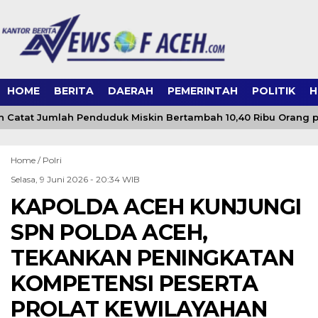
HOME
BERITA
DAERAH
PEMERINTAH
POLITIK
H
 Catat Jumlah Penduduk Miskin Bertambah 10,40 Ribu Orang p
Home /
Polri
Selasa, 9 Juni 2026 - 20:34 WIB
KAPOLDA ACEH KUNJUNGI
SPN POLDA ACEH,
TEKANKAN PENINGKATAN
KOMPETENSI PESERTA
PROLAT KEWILAYAHAN