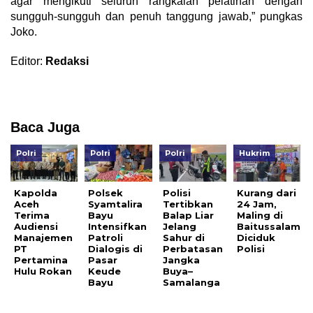
agar mengikuti seluruh rangkaian pelatihan dengan
sungguh-sungguh dan penuh tanggung jawab,” pungkas
Joko.
Editor:
Redaksi
Baca Juga
Polri
Polri
Polri
Hukrim
Kapolda
Polsek
Polisi
Kurang dari
Aceh
Syamtalira
Tertibkan
24 Jam,
Terima
Bayu
Balap Liar
Maling di
Audiensi
Intensifkan
Jelang
Baitussalam
Manajemen
Patroli
Sahur di
Diciduk
PT
Dialogis di
Perbatasan
Polisi
Pertamina
Pasar
Jangka
Hulu Rokan
Keude
Buya–
Bayu
Samalanga