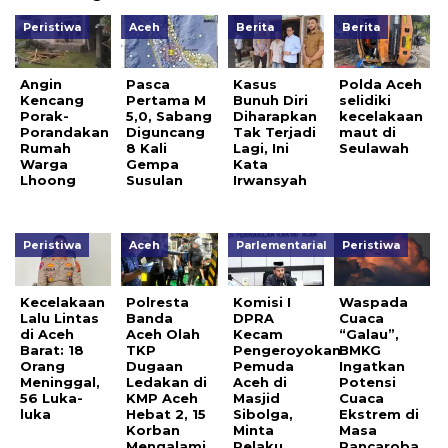
Peristiwa
Aceh
Berita
Berita
Angin
Pasca
Kasus
Polda Aceh
Kencang
Pertama M
Bunuh Diri
selidiki
Porak-
5,0, Sabang
Diharapkan
kecelakaan
Porandakan
Diguncang
Tak Terjadi
maut di
Rumah
8 Kali
Lagi, Ini
Seulawah
Warga
Gempa
Kata
Lhoong
Susulan
Irwansyah
Peristiwa
Aceh
Parlementarial
Peristiwa
Kecelakaan
Polresta
Komisi I
Waspada
Lalu Lintas
Banda
DPRA
Cuaca
di Aceh
Aceh Olah
Kecam
“Galau”,
Barat: 18
TKP
Pengeroyokan
BMKG
Orang
Dugaan
Pemuda
Ingatkan
Meninggal,
Ledakan di
Aceh di
Potensi
56 Luka-
KMP Aceh
Masjid
Cuaca
luka
Hebat 2, 15
Sibolga,
Ekstrem di
Korban
Minta
Masa
Mengalami
Pelaku
Pancaroba