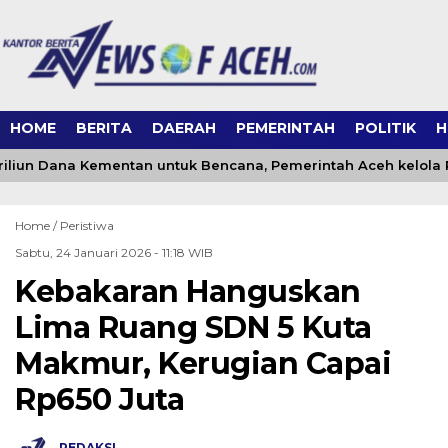
HOME
BERITA
DAERAH
PEMERINTAH
POLITIK
H
riliun Dana Kementan untuk Bencana, Pemerintah Aceh kelola Rp
Home /
Peristiwa
Sabtu, 24 Januari 2026 - 11:18 WIB
Kebakaran Hanguskan
Lima Ruang SDN 5 Kuta
Makmur, Kerugian Capai
Rp650 Juta
REDAKSI