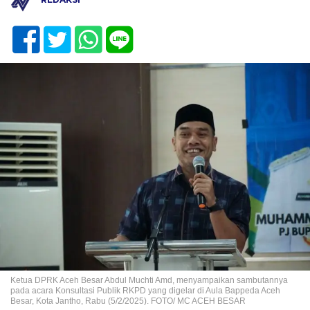
Ketua DPRK Aceh Besar Abdul Muchti Amd, menyampaikan sambutannya
pada acara Konsultasi Publik RKPD yang digelar di Aula Bappeda Aceh
Besar, Kota Jantho, Rabu (5/2/2025). FOTO/ MC ACEH BESAR