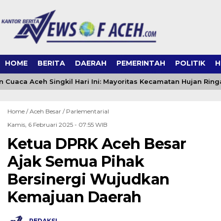
HOME
BERITA
DAERAH
PEMERINTAH
POLITIK
H
 Cuaca Aceh Singkil Hari Ini: Mayoritas Kecamatan Hujan Ring
Home /
Aceh Besar
/
Parlementarial
Kamis, 6 Februari 2025 - 07:55 WIB
Ketua DPRK Aceh Besar
Ajak Semua Pihak
Bersinergi Wujudkan
Kemajuan Daerah
REDAKSI