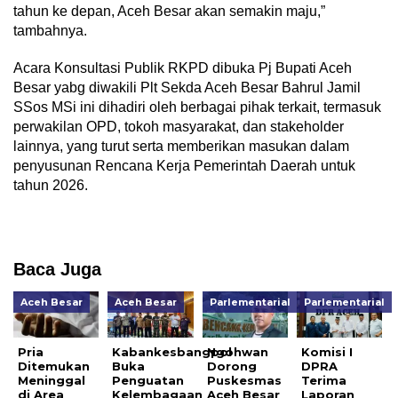
tahun ke depan, Aceh Besar akan semakin maju,”
tambahnya.
Acara Konsultasi Publik RKPD dibuka Pj Bupati Aceh
Besar yabg diwakili Plt Sekda Aceh Besar Bahrul Jamil
SSos MSi ini dihadiri oleh berbagai pihak terkait, termasuk
perwakilan OPD, tokoh masyarakat, dan stakeholder
lainnya, yang turut serta memberikan masukan dalam
penyusunan Rencana Kerja Pemerintah Daerah untuk
tahun 2026.
Baca Juga
Aceh Besar
Aceh Besar
Parlementarial
Parlementarial
Pria
Kabankesbangpol
Ngohwan
Komisi I
Ditemukan
Buka
Dorong
DPRA
Meninggal
Penguatan
Puskesmas
Terima
di Area
Kelembagaan
Aceh Besar
Laporan