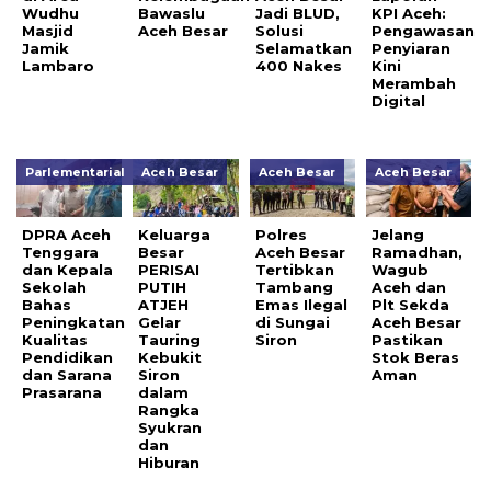
Wudhu
Bawaslu
Jadi BLUD,
KPI Aceh:
Masjid
Aceh Besar
Solusi
Pengawasan
Jamik
Selamatkan
Penyiaran
Lambaro
400 Nakes
Kini
Merambah
Digital
Parlementarial
Aceh Besar
Aceh Besar
Aceh Besar
DPRA Aceh
Keluarga
Polres
Jelang
Tenggara
Besar
Aceh Besar
Ramadhan,
dan Kepala
PERISAI
Tertibkan
Wagub
Sekolah
PUTIH
Tambang
Aceh dan
Bahas
ATJEH
Emas Ilegal
Plt Sekda
Peningkatan
Gelar
di Sungai
Aceh Besar
Kualitas
Tauring
Siron
Pastikan
Pendidikan
Kebukit
Stok Beras
dan Sarana
Siron
Aman
Prasarana
dalam
Rangka
Syukran
dan
Hiburan