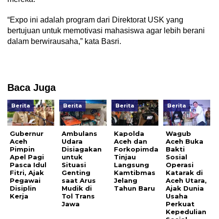
“Expo ini adalah program dari Direktorat USK yang
bertujuan untuk memotivasi mahasiswa agar lebih berani
dalam berwirausaha,” kata Basri.
Baca Juga
Berita
Berita
Berita
Berita
Gubernur
Ambulans
Kapolda
Wagub
Aceh
Udara
Aceh dan
Aceh Buka
Pimpin
Disiagakan
Forkopimda
Bakti
Apel Pagi
untuk
Tinjau
Sosial
Pasca Idul
Situasi
Langsung
Operasi
Fitri, Ajak
Genting
Kamtibmas
Katarak di
Pegawai
saat Arus
Jelang
Aceh Utara,
Disiplin
Mudik di
Tahun Baru
Ajak Dunia
Kerja
Tol Trans
Usaha
Jawa
Perkuat
Kepedulian