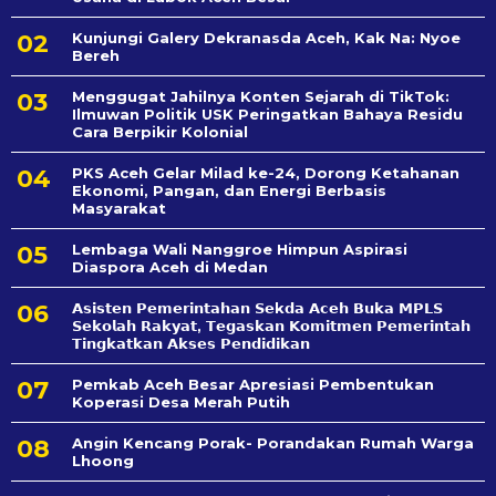
Kunjungi Galery Dekranasda Aceh, Kak Na: Nyoe
Bereh
Menggugat Jahilnya Konten Sejarah di TikTok:
Ilmuwan Politik USK Peringatkan Bahaya Residu
Cara Berpikir Kolonial
PKS Aceh Gelar Milad ke-24, Dorong Ketahanan
Ekonomi, Pangan, dan Energi Berbasis
Masyarakat
Lembaga Wali Nanggroe Himpun Aspirasi
Diaspora Aceh di Medan
𝗔𝘀𝗶𝘀𝘁𝗲𝗻 𝗣𝗲𝗺𝗲𝗿𝗶𝗻𝘁𝗮𝗵𝗮𝗻 𝗦𝗲k𝗱𝗮 𝗔𝗰𝗲𝗵 𝗕𝘂𝗸𝗮 𝗠𝗣𝗟𝗦
𝗦𝗲𝗸𝗼𝗹𝗮𝗵 𝗥𝗮𝗸𝘆𝗮𝘁, 𝗧𝗲𝗴𝗮𝘀𝗸𝗮𝗻 𝗞𝗼𝗺𝗶𝘁𝗺𝗲𝗻 𝗣𝗲𝗺𝗲𝗿𝗶𝗻𝘁𝗮𝗵
𝗧𝗶𝗻𝗴𝗸𝗮𝘁𝗸𝗮𝗻 𝗔𝗸𝘀𝗲𝘀 𝗣𝗲𝗻𝗱𝗶𝗱𝗶𝗸𝗮𝗻
Pemkab Aceh Besar Apresiasi Pembentukan
Koperasi Desa Merah Putih
Angin Kencang Porak- Porandakan Rumah Warga
Lhoong