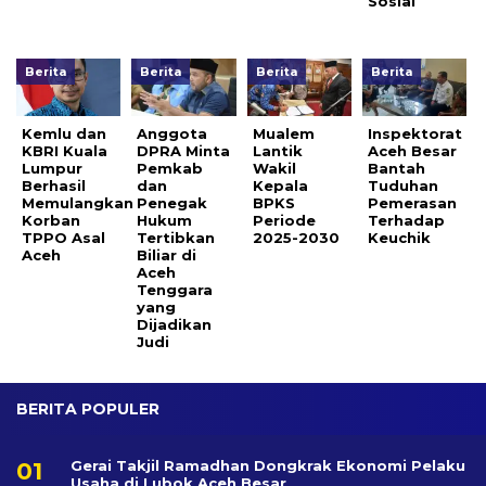
Sosial
Berita
Berita
Berita
Berita
Kemlu dan
Anggota
Mualem
Inspektorat
KBRI Kuala
DPRA Minta
Lantik
Aceh Besar
Lumpur
Pemkab
Wakil
Bantah
Berhasil
dan
Kepala
Tuduhan
Memulangkan
Penegak
BPKS
Pemerasan
Korban
Hukum
Periode
Terhadap
TPPO Asal
Tertibkan
2025-2030
Keuchik
Aceh
Biliar di
Aceh
Tenggara
yang
Dijadikan
Judi
BERITA POPULER
Gerai Takjil Ramadhan Dongkrak Ekonomi Pelaku
Usaha di Lubok Aceh Besar