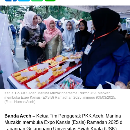
Ketua TP- PKK Aceh Marlina Muzakir bersama Rektor USK Marwan
membuka Expo Kansis (EXSIS) Ramadhan 2025, minggu (09/03/2025.
(Foto: Humas Aceh)
Banda Aceh –
Ketua Tim Penggerak PKK Aceh, Marlina
Muzakir, membuka Expo Kansis (Exsis) Ramadan 2025 di
Lapangan Gelanggang Universitas Syiah Kuala (USK),