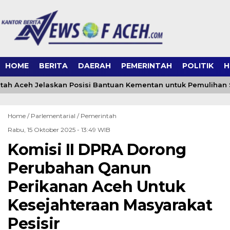
HOME
BERITA
DAERAH
PEMERINTAH
POLITIK
H
ah Aceh Jelaskan Posisi Bantuan Kementan untuk Pemulihan
Home /
Parlementarial
/
Pemerintah
Rabu, 15 Oktober 2025 - 13:49 WIB
Komisi II DPRA Dorong
Perubahan Qanun
Perikanan Aceh Untuk
Kesejahteraan Masyarakat
Pesisir