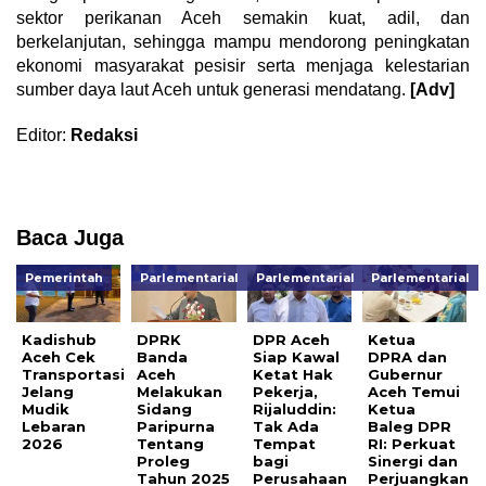
sektor perikanan Aceh semakin kuat, adil, dan
berkelanjutan, sehingga mampu mendorong peningkatan
ekonomi masyarakat pesisir serta menjaga kelestarian
sumber daya laut Aceh untuk generasi mendatang.
[Adv]
Editor:
Redaksi
Baca Juga
Pemerintah
Parlementarial
Parlementarial
Parlementarial
Kadishub
DPRK
DPR Aceh
Ketua
Aceh Cek
Banda
Siap Kawal
DPRA dan
Transportasi
Aceh
Ketat Hak
Gubernur
Jelang
Melakukan
Pekerja,
Aceh Temui
Mudik
Sidang
Rijaluddin:
Ketua
Lebaran
Paripurna
Tak Ada
Baleg DPR
2026
Tentang
Tempat
RI: Perkuat
Proleg
bagi
Sinergi dan
Tahun 2025
Perusahaan
Perjuangkan