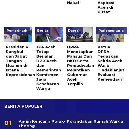
Nakal
Aspirasi
Aceh di
Pusat
Pemerintah
Berita
Daerah
Parlementarial
Presiden RI
JKA Aceh
DPRA
Ketua
Rangkul
Tetap
Menetapkan
DPRA
dan Jabat
Berjalan:
Pansus Dan
Tegaskan
Tangan
DPR Aceh
BKD Serta
Sekda Aceh
Mualem di
dan
Penjadwalan
Wajib
Istana
Pemerintah
Pelantikan
Tindaklanjuti
Kepresidenan
Komitmen
Gubernur
Evaluasi
Jaga
Aceh
Kemendagri
Kesehatan
Terpilih
Warga
BERITA POPULER
Angin Kencang Porak- Porandakan Rumah Warga
Lhoong