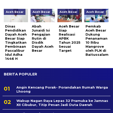
Aceh Besar
Aceh Besar
Aceh Besar
Aceh Besar
Dinas
Abah
Aceh Besar
Pemkab
Pendidikan
Junaidi Isi
Siap
Aceh Besar
Dayah Aceh
Pengajian
Realisasi
Dukung
Besar Siap
Rutin di
APBK
Penanaman
Tingkatkan
Disdik
Tahun 2025
10 Ribu
Pembinaan
Dayah Aceh
Sesuai
Mangrove
Pascalibur
Besar
Target
oleh PLN di
Idul Adha
Baitussalam
1446 H
BERITA POPULER
Angin Kencang Porak- Porandakan Rumah Warga
Lhoong
Wabup Nagan Raya Lepas 32 Pramuka ke Jamnas
XII Cibubur, Titip Pesan Jadi Duta Daerah