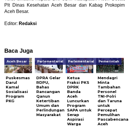
Plt Dinas Kesehatan Aceh Besar dan Kabag Prokopim
Aceh Besar.
Editor:
Redaksi
Baca Juga
Aceh Besar
Parlementarial
Parlementarial
Pemerintah
Puskesmas
DPRA Gelar
Ketua
Mendagri
Darul
RDPU,
Fraksi PKS
Minta
Kamal
Bahas
DPRK
Tambahan
Sosialisasi
Rancangan
Banda
Personel
Program
Qanun
Aceh
TNI-Polri
PKG
Ketertiban
Luncurkan
dan Taruna
Umum dan
Program
untuk
Perlindungan
SAPA untuk
Percepat
Masyarakat
Serap
Pemulihan
Aspirasi
Pascabencana
Warga
Aceh