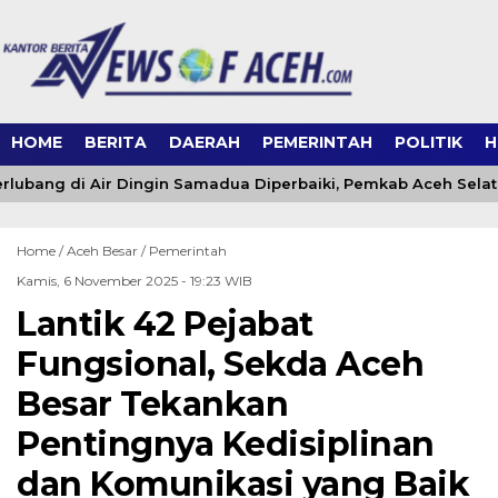
HOME
BERITA
DAERAH
PEMERINTAH
POLITIK
H
rlubang di Air Dingin Samadua Diperbaiki, Pemkab Aceh Sela
Home /
Aceh Besar
/
Pemerintah
Kamis, 6 November 2025 - 19:23 WIB
Lantik 42 Pejabat
Fungsional, Sekda Aceh
Besar Tekankan
Pentingnya Kedisiplinan
dan Komunikasi yang Baik