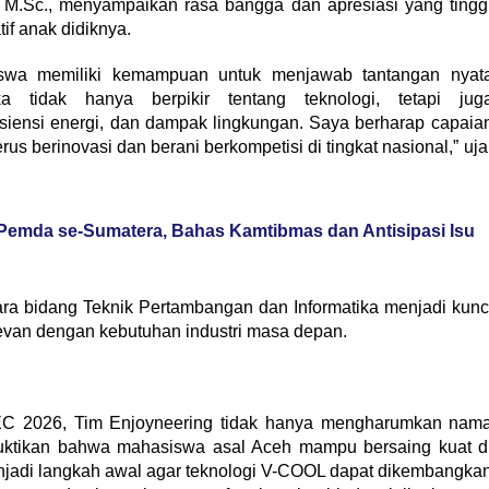
., M.Sc., menyampaikan rasa bangga dan apresiasi yang tingg
if anak didiknya.
iswa memiliki kemampuan untuk menjawab tantangan nyat
ka tidak hanya berpikir tentang teknologi, tetapi jug
siensi energi, dan dampak lingkungan. Saya berharap capaia
us berinovasi dan berani berkompetisi di tingkat nasional,” uja
Pemda se-Sumatera, Bahas Kamtibmas dan Antisipasi Isu
ara bidang Teknik Pertambangan dan Informatika menjadi kunc
levan dengan kebutuhan industri masa depan.
INEC 2026, Tim Enjoyneering tidak hanya mengharumkan nam
buktikan bahwa mahasiswa asal Aceh mampu bersaing kuat d
enjadi langkah awal agar teknologi V-COOL dapat dikembangka