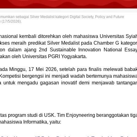
mumkan sebagai Silver Medalist kategori Digital Society, Policy and Future
 (17/5/2026).
 nasional kembali ditorehkan oleh mahasiswa Universitas Syia
ukses meraih predikat Silver Medalist pada Chamber G kategor
ation dalam ajang 2nd Sustainable Innovation National Essa
akan oleh Universitas PGRI Yogyakarta.
da Minggu, 17 Mei 2026, setelah para finalis melewati baba
. Kompetisi bergengsi ini menjadi wadah bertemunya mahasisw
sia untuk mengadu gagasan inovatif demi menjawab tantanga
 lintas program studi di USK. Tim Enjoyneering beranggotakan tig
hasiswa Informatika, yaitu: