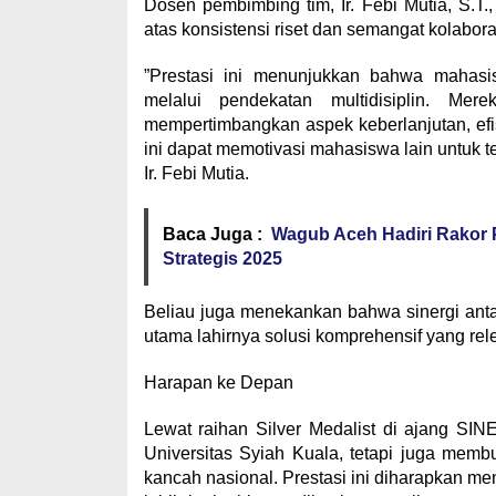
​Dosen pembimbing tim, Ir. Febi Mutia, S.T
atas konsistensi riset dan semangat kolaborat
​”Prestasi ini menunjukkan bahwa mahas
melalui pendekatan multidisiplin. Mere
mempertimbangkan aspek keberlanjutan, efi
ini dapat memotivasi mahasiswa lain untuk ter
Ir. Febi Mutia.
Baca Juga :
Wagub Aceh Hadiri Rakor 
Strategis 2025
​Beliau juga menekankan bahwa sinergi ant
utama lahirnya solusi komprehensif yang re
​Harapan ke Depan
​Lewat raihan Silver Medalist di ajang S
Universitas Syiah Kuala, tetapi juga mem
kancah nasional. Prestasi ini diharapkan m