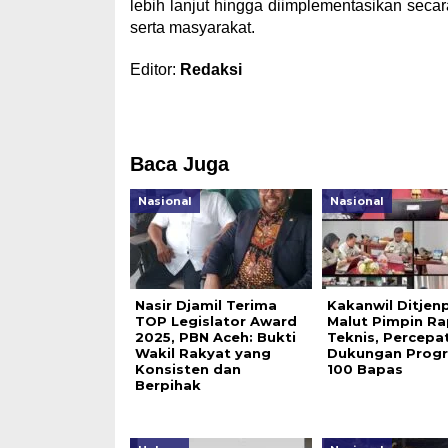
lebih lanjut hingga diimplementasikan seca
serta masyarakat.
Editor:
Redaksi
Baca Juga
Nasional
Nasional
Nasir Djamil Terima
Kakanwil Ditjen
TOP Legislator Award
Malut Pimpin Ra
2025, PBN Aceh: Bukti
Teknis, Percepa
Wakil Rakyat yang
Dukungan Prog
Konsisten dan
100 Bapas
Berpihak