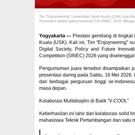
Tim "Enjoyneering" Universitas Syiah Kuala (USK) saat diu
Innovation dalam ajang nasional 2nd SINEC 2026, Minggu
Yogyakarta —
Prestasi gemilang di tingkat
Kuala (USK). Kali ini, Tim “Enjoyneering” s
Digital Society, Policy and Future Innov
Competition (SINEC) 2026 yang diselenggar
​Pengumuman juara tersebut disampaikan pa
presentasi daring pada Sabtu, 16 Mei 2026
dari berbagai perguruan tinggi se-Indone
masa depan.
​Kolaborasi Multidisiplin di Balik “V-COOL”
​Keberhasilan ini lahir dari kolaborasi solid
mahasiswa Teknik Pertambangan dan satu ma