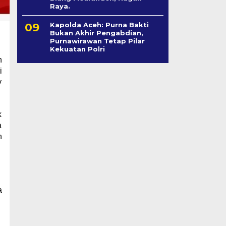
Raya.
Kapolda Aceh: Purna Bakti
Bukan Akhir Pengabdian,
Purnawirawan Tetap Pilar
Kekuatan Polri
h
i
y
k
a
n
a