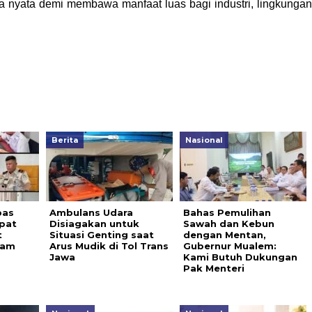
ra nyata demi membawa manfaat luas bagi industri, lingkungan
Berita
Nasional
pas
Ambulans Udara
Bahas Pemulihan
pat
Disiagakan untuk
Sawah dan Kebun
t
Situasi Genting saat
dengan Mentan,
ram
Arus Mudik di Tol Trans
Gubernur Mualem:
Jawa
Kami Butuh Dukungan
Pak Menteri