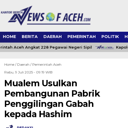
HOME
BERITA
DAERAH
PEMERINTAH
POLITIK
H
ntah Aceh Angkat 228 Pegawai Negeri Sipil
Kapold
Home /
Daerah
/
Pemerintah Aceh
Rabu, 9 Juli 2025 - 09:19 WIB
Mualem Usulkan
Pembangunan Pabrik
Penggilingan Gabah
kepada Hashim
REDAKSI