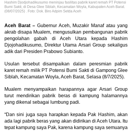
Hashim Djodjohadikusumo meninjau fasilitas pabrik karet remah PT Potensi
Bumi Sakti, di Desa Glee Siblah, Kecamatan Woyla, Kabupaten Aceh Barat.
(08/07/2025) . Foto: Dok. Biro Adpim Setda Aceh
Aceh Barat –
Gubernur Aceh, Muzakir Manaf atau yang
akrab disapa Mualem, mengusulkan pembangunan pabrik
pengolahan gabah di Aceh Utara kepada Hashim
Djojohadikusumo, Direktur Utama Arsari Group sekaligus
adik dari Presiden Prabowo Subianto.
Usulan tersebut disampaikan dalam peresmian pabrik
karet remah milik PT Potensi Bumi Sakti di Gampong Glee
Siblah, Kecamatan Woyla, Aceh Barat, Selasa (8/7/2025).
Mualem menyampaikan harapannya agar Arsari Group
turut mendirikan pabrik beras di kampung halamannya
yang dikenal sebagai lumbung padi.
“Dan sini juga saya harapkan kepada Pak Hashim, akan
ada lagi pabrik beras yang akan didirikan di Aceh Utara. Itu
tepat kampung saya Pak, karena kampung saya semuanya