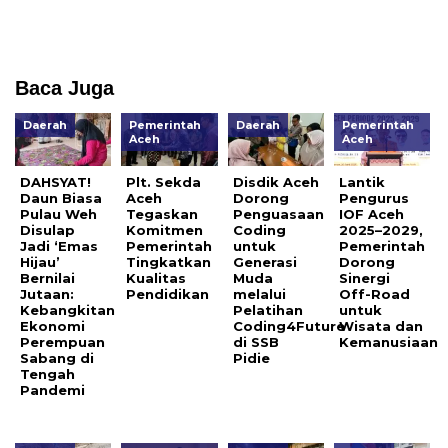
Baca Juga
Daerah
Pemerintah
Daerah
Pemerintah
Aceh
Aceh
DAHSYAT!
Plt. Sekda
Disdik Aceh
Lantik
Daun Biasa
Aceh
Dorong
Pengurus
Pulau Weh
Tegaskan
Penguasaan
IOF Aceh
Disulap
Komitmen
Coding
2025–2029,
Jadi ‘Emas
Pemerintah
untuk
Pemerintah
Hijau’
Tingkatkan
Generasi
Dorong
Bernilai
Kualitas
Muda
Sinergi
Jutaan:
Pendidikan
melalui
Off-Road
Kebangkitan
Pelatihan
untuk
Ekonomi
Coding4Future
Wisata dan
Perempuan
di SSB
Kemanusiaan
Sabang di
Pidie
Tengah
Pandemi