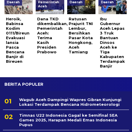
Daerah
Pemerintah
Daerah
Daerah
Aceh
Heroik,
Dana TKD
Ratusan
Ibu
Babinsa
dikembalikan,
Prajurit TNI
Gubernur
Kodim
Pemerintah
Lembur,
Aceh Lepas
0111/Bireun
Aceh:
Bersihkan
3 Truk
Evakuasi
Terima
Pasar Kota
Bantuan
lansia
Kasih
Hongkong,
Dinsos
Pasca
Presiden
Aceh
Aceh ke
Bencana
Prabowo
Tamiang
Tiga
Banjir di
Kabupaten
Bireuen
Terdampak
Banjir
BERITA POPULER
Wagub Aceh Dampingi Wapres Gibran Kunjungi
Lokasi Terdampak Bencana Hidrometeorologi
Timnas U22 Indonesia Gagal ke Semifinal SEA
Games 2025, Harapan Medali Emas Indonesia
Pupus