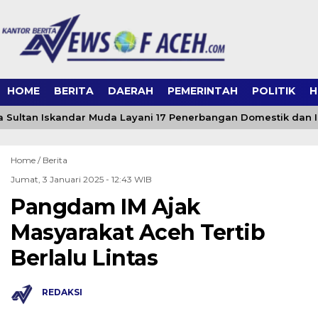
HOME
BERITA
DAERAH
PEMERINTAH
POLITIK
H
Sultan Iskandar Muda Layani 17 Penerbangan Domestik dan Int
Home /
Berita
Jumat, 3 Januari 2025 - 12:43 WIB
Pangdam IM Ajak
Masyarakat Aceh Tertib
Berlalu Lintas
REDAKSI