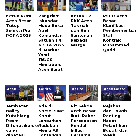
Ketua KONI
Pangdam
Ketua TP
RSUD Aceh
Aceh Besar
Iskandar
PKK Aceh
Besar
Tutup
Muda Buka
Takziah
Klarifikasi
Seleksi Pra
Apel
dan Beri
Pemberhentia
PORA 2025
Komandan
Santunan
Staf
Satuan TNI
kepada
Kontrak
AD TA 2025
Warga
Muhammad
di Markas
Qadri
Yonif
116/GS,
Meulaboh,
Aceh Barat
Aceh
Berita
Berita
Aceh Besar
Jembatan
Ada di
Plt Sekda
Pejabat
Bailey
Korsel Saat
Aceh Besar
dan Tokoh
Kutablang
Korut
Ikuti Rakor
Penting
Resmi
Luncurkan
Percepatan
Hadiri
Difungsikan,kendaraan
Rudal,
Kendali
Pelantikan
yang
Menlu AS
Inflasi
Bupati dan
dibatasi
Lontarkan
Bersama
Wakil