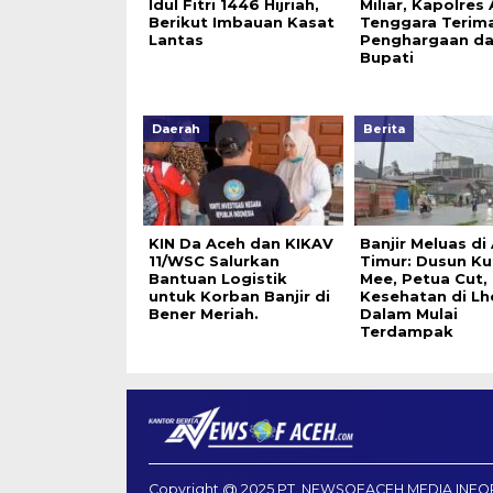
Idul Fitri 1446 Hijriah,
Miliar, Kapolres
Berikut Imbauan Kasat
Tenggara Terim
Lantas
Penghargaan da
Bupati
Daerah
Berita
KIN Da Aceh dan KIKAV
Banjir Meluas di
11/WSC Salurkan
Timur: Dusun Ku
Bantuan Logistik
Mee, Petua Cut,
untuk Korban Banjir di
Kesehatan di Lh
Bener Meriah.
Dalam Mulai
Terdampak
Copyright @ 2025 PT. NEWSOFACEH MEDIA INFO