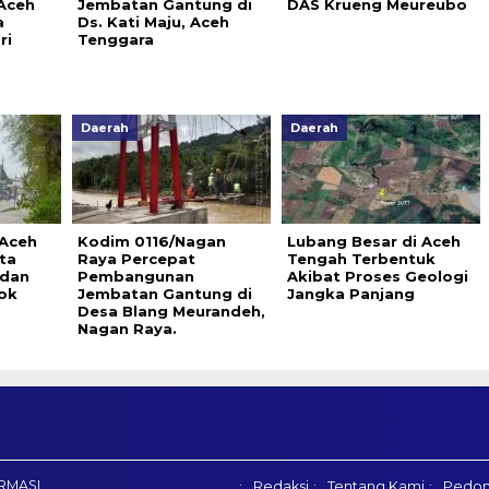
 Aceh
Jembatan Gantung di
DAS Krueng Meureubo
a
Ds. Kati Maju, Aceh
ri
Tenggara
Daerah
Daerah
 Aceh
Kodim 0116/Nagan
Lubang Besar di Aceh
ta
Raya Percepat
Tengah Terbentuk
 dan
Pembangunan
Akibat Proses Geologi
ok
Jembatan Gantung di
Jangka Panjang
Desa Blang Meurandeh,
Nagan Raya.
RMASI
Redaksi
Tentang Kami
Pedom