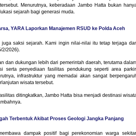
i tersebut. Menurutnya, keberadaan Jambo Hatta bukan hany
dukasi sejarah bagi generasi muda.
warsa, YARA Laporkan Manajemen RSUD ke Polda Aceh
juga saksi sejarah. Kami ingin nilai-nilai itu tetap terjaga da
5/2/2026).
an dan dukungan lebih dari pemerintah daerah, terutama dala
i serta penyediaan fasilitas pendukung seperti area parkir
utnya, infrastruktur yang memadai akan sangat berpengaru
anjutan wisata tersebut.
silitas ditingkatkan, Jambo Hatta bisa menjadi destinasi wisat
tambahnya.
gah Terbentuk Akibat Proses Geologi Jangka Panjang
embawa dampak positif bagi perekonomian warga sekitar