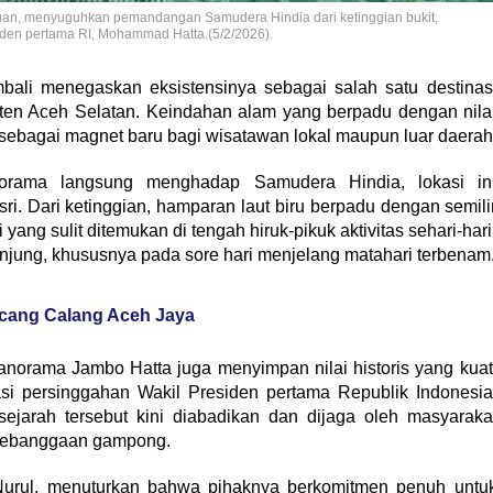
n, menyuguhkan pemandangan Samudera Hindia dari ketinggian bukit,
iden pertama RI, Mohammad Hatta.(5/2/2026).
i menegaskan eksistensinya sebagai salah satu destinas
en Aceh Selatan. Keindahan alam yang berpadu dengan nila
ebagai magnet baru bagi wisatawan lokal maupun luar daerah
norama langsung menghadap Samudera Hindia, lokasi in
i. Dari ketinggian, hamparan laut biru berpadu dengan semili
ang sulit ditemukan di tengah hiruk-pikuk aktivitas sehari-hari
unjung, khususnya pada sore hari menjelang matahari terbenam
cang Calang Aceh Jaya
Panorama Jambo Hatta juga menyimpan nilai historis yang kuat
asi persinggahan Wakil Presiden pertama Republik Indonesia
jarah tersebut kini diabadikan dan dijaga oleh masyaraka
n kebanggaan gampong.
urul, menuturkan bahwa pihaknya berkomitmen penuh untu