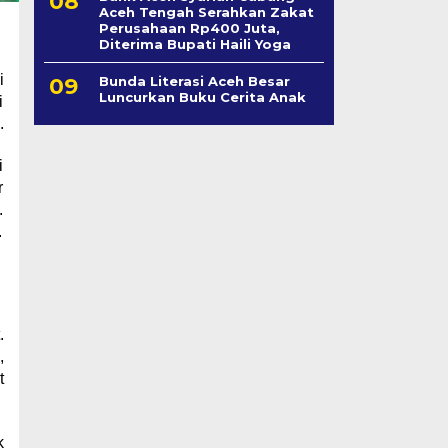
Aceh Tengah Serahkan Zakat
Perusahaan Rp400 Juta,
Diterima Bupati Haili Yoga
i
Bunda Literasi Aceh Besar
Luncurkan Buku Cerita Anak
i
.
i
r
.
.
.
,
t
k