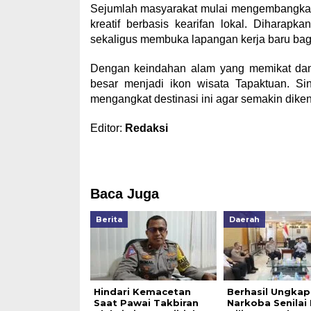
Sejumlah masyarakat mulai mengembangkan us
kreatif berbasis kearifan lokal. Diharapk
sekaligus membuka lapangan kerja baru b
Dengan keindahan alam yang memikat dan 
besar menjadi ikon wisata Tapaktuan. S
mengangkat destinasi ini agar semakin dikena
Editor:
Redaksi
Baca Juga
Berita
Daerah
Hindari Kemacetan
Berhasil Ungkap
Saat Pawai Takbiran
Narkoba Senilai 