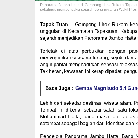
Panorama Jambo Hatta di Gampong Lhok Rukam, Tapaktua
sekaligus menjadi saksi sejarah persinggahan Wakil Pres
Tapak Tuan –
Gampong Lhok Rukam kembal
unggulan di Kecamatan Tapaktuan, Kabupat
sejarah menjadikan Panorama Jambo Hatta s
Terletak di atas perbukitan dengan pa
menyuguhkan suasana tenang, sejuk, dan asr
angin pantai menghadirkan sensasi relaksasi y
Tak heran, kawasan ini kerap dipadati peng
Baca Juga :
Gempa Magnitudo 5,4 Gun
Lebih dari sekadar destinasi wisata alam, 
Tempat ini dikenal sebagai salah satu lok
Mohammad Hatta, pada masa lalu. Jejak se
setempat sebagai bagian dari identitas da
Pengelola Panorama Jambo Hatta, Bang N