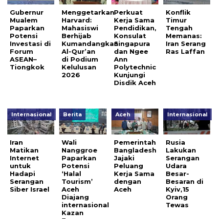
Gubernur
Menggetarkan
Perkuat
Konflik
Mualem
Harvard:
Kerja Sama
Timur
Paparkan
Mahasiswi
Pendidikan,
Tengah
Potensi
Berhijab
Konsulat
Memanas:
Investasi di
Kumandangkan
Singapura
Iran Serang
Forum
Al-Qur’an
dan Ngee
Ras Laffan
ASEAN–
di Podium
Ann
Tiongkok
Kelulusan
Polytechnic
2026
Kunjungi
Disdik Aceh
Internasional
Berita
Aceh
Internasional
Iran
Wali
Pemerintah
Rusia
Matikan
Nanggroe
Bangladesh
Lakukan
Internet
Paparkan
Jajaki
Serangan
untuk
Potensi
Peluang
Udara
Hadapi
‘Halal
Kerja Sama
Besar-
Serangan
Tourism’
dengan
Besaran di
Siber Israel
Aceh
Aceh
Kyiv,15
Diajang
Orang
internasional
Tewas
Kazan