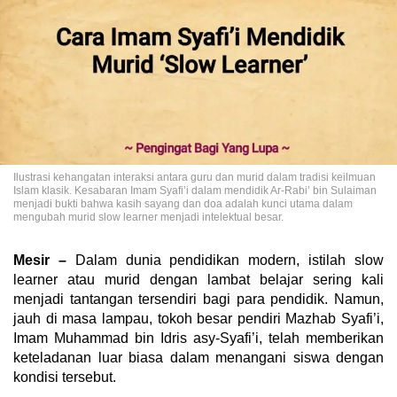
Ilustrasi kehangatan interaksi antara guru dan murid dalam tradisi keilmuan
Islam klasik. Kesabaran Imam Syafi’i dalam mendidik Ar-Rabi’ bin Sulaiman
menjadi bukti bahwa kasih sayang dan doa adalah kunci utama dalam
mengubah murid slow learner menjadi intelektual besar.
Mesir –
Dalam dunia pendidikan modern, istilah slow
learner atau murid dengan lambat belajar sering kali
menjadi tantangan tersendiri bagi para pendidik. Namun,
jauh di masa lampau, tokoh besar pendiri Mazhab Syafi’i,
Imam Muhammad bin Idris asy-Syafi’i, telah memberikan
keteladanan luar biasa dalam menangani siswa dengan
kondisi tersebut.