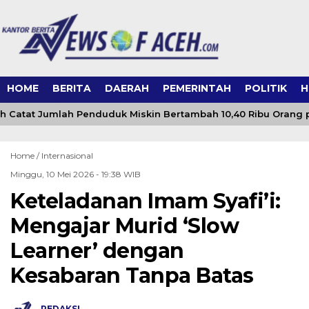
HOME
BERITA
DAERAH
PEMERINTAH
POLITIK
H
 Catat Jumlah Penduduk Miskin Bertambah 10,40 Ribu Orang p
Home /
Internasional
Minggu, 10 Mei 2026 - 19:38 WIB
Keteladanan Imam Syafi’i:
Mengajar Murid ‘Slow
Learner’ dengan
Kesabaran Tanpa Batas
REDAKSI