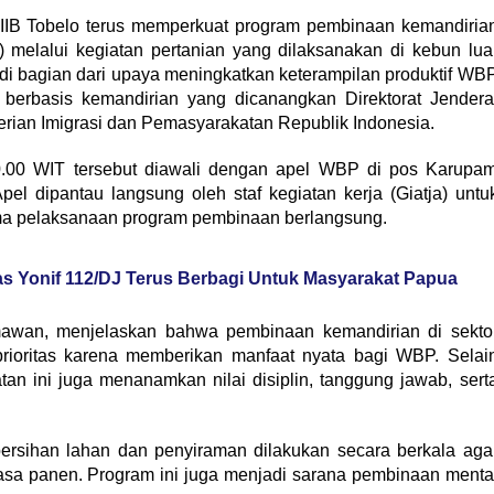
IB Tobelo terus memperkuat program pembinaan kemandiria
elalui kegiatan pertanian yang dilaksanakan di kebun lua
adi bagian dari upaya meningkatkan keterampilan produktif WB
erbasis kemandirian yang dicanangkan Direktorat Jendera
ian Imigrasi dan Pemasyarakatan Republik Indonesia.
0.00 WIT tersebut diawali dengan apel WBP di pos Karupa
el dipantau langsung oleh staf kegiatan kerja (Giatja) untu
ma pelaksanaan program pembinaan berlangsung.
as Yonif 112/DJ Terus Berbagi Untuk Masyarakat Papua
mawan, menjelaskan bahwa pembinaan kemandirian di sekto
rioritas karena memberikan manfaat nyata bagi WBP. Selai
tan ini juga menanamkan nilai disiplin, tanggung jawab, sert
ersihan lahan dan penyiraman dilakukan secara berkala aga
masa panen. Program ini juga menjadi sarana pembinaan menta