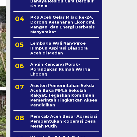
Bahaya Residu Cara Berpikir
Kolonial
PKS Aceh Gelar Milad ke-24,
Dorong Ketahanan Ekonomi,
Pangan, dan Energi Berbasis
Masyarakat
Lembaga Wali Nanggroe
Himpun Aspirasi Diaspora
Aceh di Medan
Angin Kencang Porak-
Porandakan Rumah Warga
Lhoong
𝗔𝘀𝗶𝘀𝘁𝗲𝗻 𝗣𝗲𝗺𝗲𝗿𝗶𝗻𝘁𝗮𝗵𝗮𝗻 𝗦𝗲k𝗱𝗮
𝗔𝗰𝗲𝗵 𝗕𝘂𝗸𝗮 𝗠𝗣𝗟𝗦 𝗦𝗲𝗸𝗼𝗹𝗮𝗵
𝗥𝗮𝗸𝘆𝗮𝘁, 𝗧𝗲𝗴𝗮𝘀𝗸𝗮𝗻 𝗞𝗼𝗺𝗶𝘁𝗺𝗲𝗻
𝗣𝗲𝗺𝗲𝗿𝗶𝗻𝘁𝗮𝗵 𝗧𝗶𝗻𝗴𝗸𝗮𝘁𝗸𝗮𝗻 𝗔𝗸𝘀𝗲𝘀
𝗣𝗲𝗻𝗱𝗶𝗱𝗶𝗸𝗮𝗻
Pemkab Aceh Besar Apresiasi
Pembentukan Koperasi Desa
Merah Putih