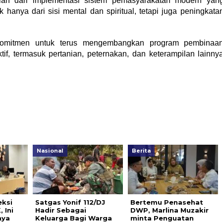
agian dari implementasi sistem pemasyarakatan modern yan
hanya dari sisi mental dan spiritual, tetapi juga peningkata
komitmen untuk terus mengembangkan program pembinaa
tif, termasuk pertanian, peternakan, dan keterampilan lainny
Nasional
Berita
eksi
Satgas Yonif 112/DJ
Bertemu Penasehat
 Ini
Hadir Sebagai
DWP, Marlina Muzakir
nya
Keluarga Bagi Warga
minta Penguatan