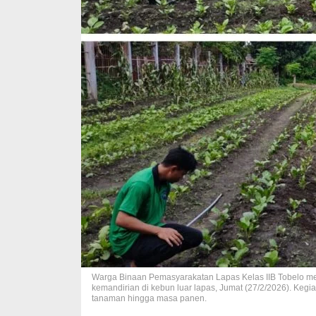
Warga Binaan Pemasyarakatan Lapas Kelas IIB Tobelo 
kemandirian di kebun luar lapas, Jumat (27/2/2026). Kegia
tanaman hingga masa panen.