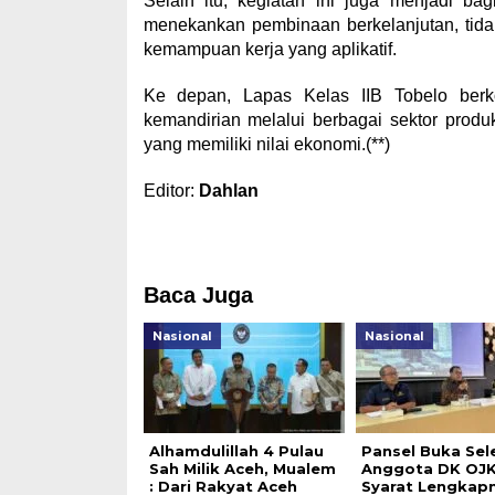
Selain itu, kegiatan ini juga menjadi b
menekankan pembinaan berkelanjutan, tidak 
kemampuan kerja yang aplikatif.
Ke depan, Lapas Kelas IIB Tobelo ber
kemandirian melalui berbagai sektor produk
yang memiliki nilai ekonomi.(**)
Editor:
Dahlan
Baca Juga
Nasional
Nasional
Alhamdulillah 4 Pulau
Pansel Buka Sel
Sah Milik Aceh, Mualem
Anggota DK OJK,
: Dari Rakyat Aceh
Syarat Lengkap