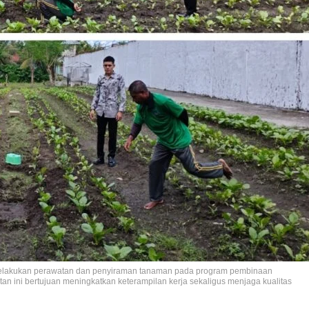
melakukan perawatan dan penyiraman tanaman pada program pembinaan
tan ini bertujuan meningkatkan keterampilan kerja sekaligus menjaga kualitas