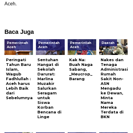
Aceh.
Baca Juga
Pemerintah
Pemerintah
Pemerintah
Daerah
Aceh
Aceh
Aceh
Peringati
Sentuhan
Kak Na:
Nakes dan
Tahun Baru
Hangat di
Buah Naga
Tenaga
Islam,
Sekolah
Sabang,
Administrasi
Wagub
Darurat:
_Meucrop_
Rumah
Fadhlullah :
Marlina
Barang
Sakit Non-
Aceh harus
Muzakir
ASN
Lebih Baik
Salurkan
Mengadu
dari
Seragam
ke Dewan,
Sebelumnya
untuk
Minta
Siswa
Nama
Korban
Mereka
Bencana di
Terdata di
Linge
BKN