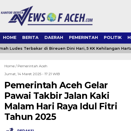
HOME
BERITA
DAERAH
PEMERINTAH
POLITIK
H
ah Ludes Terbakar di Bireuen Dini Hari, 5 KK Kehilangan Hart
Home /
Pemerintah Aceh
Jumat, 14 Maret 2025 - 17:21 WIB
Pemerintah Aceh Gelar
Pawai Takbir Jalan Kaki
Malam Hari Raya Idul Fitri
Tahun 2025
REDAKSI