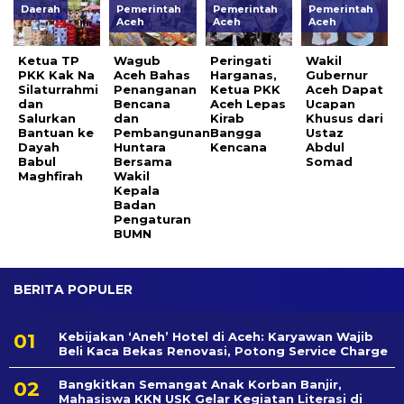
Daerah
Pemerintah
Pemerintah
Pemerintah
Aceh
Aceh
Aceh
Ketua TP
Wagub
Peringati
Wakil
PKK Kak Na
Aceh Bahas
Harganas,
Gubernur
Silaturrahmi
Penanganan
Ketua PKK
Aceh Dapat
dan
Bencana
Aceh Lepas
Ucapan
Salurkan
dan
Kirab
Khusus dari
Bantuan ke
Pembangunan
Bangga
Ustaz
Dayah
Huntara
Kencana
Abdul
Babul
Bersama
Somad
Maghfirah
Wakil
Kepala
Badan
Pengaturan
BUMN
BERITA POPULER
Kebijakan ‘Aneh’ Hotel di Aceh: Karyawan Wajib
Beli Kaca Bekas Renovasi, Potong Service Charge
Bangkitkan Semangat Anak Korban Banjir,
Mahasiswa KKN USK Gelar Kegiatan Literasi di