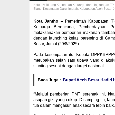
Ketua IV Bidang Kesehatan Keluarga dan Lingkungan TP 
Blang, Kecamatan Darul Imarah, Kabupaten Aceh Besar,
Kota Jantho –
Pemerintah Kabupaten (P
Keluarga Berencana, Pemberdayaan 
melaksanakan pemberian makanan tambahan 
dengan launching kelas parenting di Ga
Besar, Jumat (29/8/2025).
Pada kesempatan itu, Kepala DPPKBPPPA 
merupakan salah satu upaya yang dilaku
stunting sesuai dengan target nasional.
Baca Juga :
Bupati Aceh Besar Hadiri H
“Melalui pemberian PMT serentak ini, kita
asupan gizi yang cukup. Disamping itu, lau
tua dalam mengasuh anak secara lebih baik,”