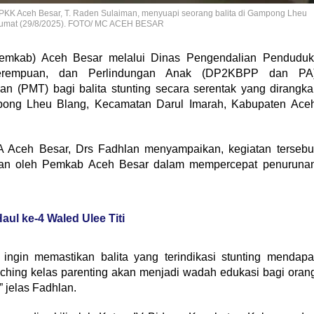
PKK Aceh Besar, T. Raden Sulaiman, menyuapi seorang balita di Gampong Lheu
 Jumat (29/8/2025). FOTO/ MC ACEH BESAR
emkab) Aceh Besar melalui Dinas Pengendalian Penduduk
Perempuan, dan Perlindungan Anak (DP2KBPP dan PA
(PMT) bagi balita stunting secara serentak yang dirangka
mpong Lheu Blang, Kecamatan Darul Imarah, Kabupaten Ace
Aceh Besar, Drs Fadhlan menyampaikan, kegiatan tersebu
kan oleh Pemkab Aceh Besar dalam mempercepat penuruna
aul ke-4 Waled Ulee Titi
 ingin memastikan balita yang terindikasi stunting mendapa
nching kelas parenting akan menjadi wadah edukasi bagi oran
 jelas Fadhlan.