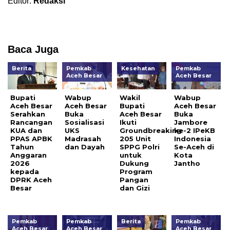
Editor:
Redaksi
Baca Juga
Berita
Pemkab
Kesehatan
Pemkab
Aceh Besar
Aceh Besar
Bupati
Wabup
Wakil
Wabup
Aceh Besar
Aceh Besar
Bupati
Aceh Besar
Serahkan
Buka
Aceh Besar
Buka
Rancangan
Sosialisasi
Ikuti
Jambore
KUA dan
UKS
Groundbreaking
ke-2 IPeKB
PPAS APBK
Madrasah
205 Unit
Indonesia
Tahun
dan Dayah
SPPG Polri
Se-Aceh di
Anggaran
untuk
Kota
2026
Dukung
Jantho
kepada
Program
DPRK Aceh
Pangan
Besar
dan Gizi
Pemkab
Pemkab
Berita
Pemkab
Aceh Besar
Aceh Besar
Aceh Besar