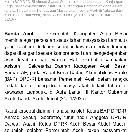
Ketua BAP DPD-RI Ahmad Syauqi Soeratno seusai pertemuan Kunjungan
Kerja Badan Akuntabilitas Publik DPD-RI dengan Pemerintah Aceh dalam
rangka Tindaklanjut Pengaduan Masyarakat Provinsi Aceh di Aula Lantai III
Kantor Gubernur Aceh, Banda Aceh, Jumat (21/11/2025). FOTO/MC ACEH
BESAR
Banda Aceh –
Pemerintah Kabupaten Aceh Besar
meminta agar persoalan status lahan masyarakat Lampuuk
yang saat ini di klaim sebagai kawasan hutan lindung
dapat ditangani secara komprehensif dan mengedepankan
asas keadilan bagi warga. Hal tersebut disampaikan
Asisten I Sekretariat Daerah Kabupaten Aceh Besar,
Farhan AP, pada Rapat Kerja Badan Akuntabilitas Publik
(BAP) DPD-RI bersama Pemerintah Aceh dalam rangka
tindak lanjut pengaduan masyarakat terkait lahan di
kawasan Lampuuk, di Aula Lantai III Kantor Gubernur
Aceh, Banda Aceh, Jumat (21/11/2025)
Rapat tersebut dipimpin langsung oleh Ketua BAP DPD-RI
Ahmad Syauqi Soeratno, turut hadir Anggota DPD-RI
Darwati Agani, Ketua DPRK Aceh Besar Abdul Mucthi,
sejumlah pejabat Pemerintah Aceh, tokoh masyarakat,