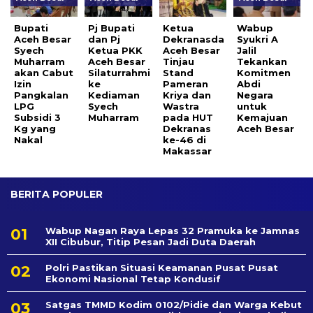
Bupati
Pj Bupati
Ketua
Wabup
Aceh Besar
dan Pj
Dekranasda
Syukri A
Syech
Ketua PKK
Aceh Besar
Jalil
Muharram
Aceh Besar
Tinjau
Tekankan
akan Cabut
Silaturrahmi
Stand
Komitmen
Izin
ke
Pameran
Abdi
Pangkalan
Kediaman
Kriya dan
Negara
LPG
Syech
Wastra
untuk
Subsidi 3
Muharram
pada HUT
Kemajuan
Kg yang
Dekranas
Aceh Besar
Nakal
ke-46 di
Makassar
BERITA POPULER
Wabup Nagan Raya Lepas 32 Pramuka ke Jamnas
XII Cibubur, Titip Pesan Jadi Duta Daerah
Polri Pastikan Situasi Keamanan Pusat Pusat
Ekonomi Nasional Tetap Kondusif
Satgas TMMD Kodim 0102/Pidie dan Warga Kebut