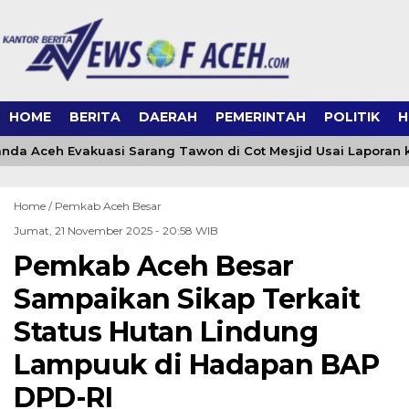
HOME
BERITA
DAERAH
PEMERINTAH
POLITIK
H
da Aceh Evakuasi Sarang Tawon di Cot Mesjid Usai Laporan ke
Home /
Pemkab Aceh Besar
Jumat, 21 November 2025 - 20:58 WIB
Pemkab Aceh Besar
Sampaikan Sikap Terkait
Status Hutan Lindung
Lampuuk di Hadapan BAP
DPD-RI