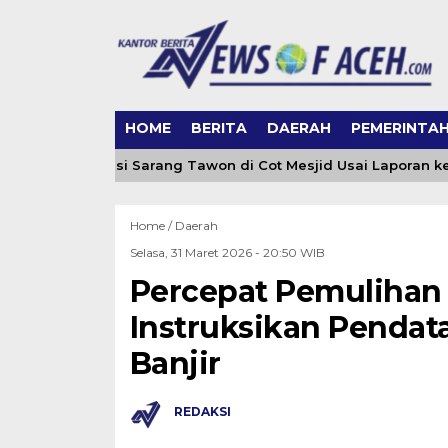
HOME
BERITA
DAERAH
PEMERINTA
eh Evakuasi Sarang Tawon di Cot Mesjid Usai Laporan ke 0651
Home /
Daerah
Selasa, 31 Maret 2026 - 20:50 WIB
Percepat Pemulihan
Instruksikan Penda
Banjir
REDAKSI