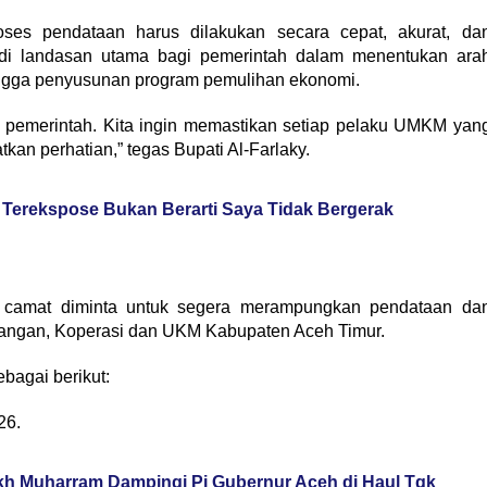
oses pendataan harus dilakukan secara cepat, akurat, da
jadi landasan utama bagi pemerintah dalam menentukan ara
hingga penyusunan program pemulihan ekonomi.
gi pemerintah. Kita ingin memastikan setiap pelaku UMKM yan
an perhatian,” tegas Bupati Al-Farlaky.
 Terekspose Bukan Berarti Saya Tidak Bergerak
ra camat diminta untuk segera merampungkan pendataan da
angan, Koperasi dan UKM Kabupaten Aceh Timur.
bagai berikut:
26.
ekh Muharram Dampingi Pj Gubernur Aceh di Haul Tgk