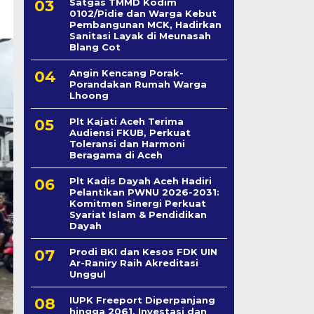
Satgas TMMD Kodim
0102/Pidie dan Warga Kebut
Pembangunan MCK, Hadirkan
Sanitasi Layak di Meunasah
Blang Cot
Angin Kencang Porak-
Porandakan Rumah Warga
Lhoong
Plt Kajati Aceh Terima
Audiensi FKUB, Perkuat
Toleransi dan Harmoni
Beragama di Aceh
Plt Kadis Dayah Aceh Hadiri
Pelantikan PWNU 2026-2031:
Komitmen Sinergi Perkuat
Syariat Islam & Pendidikan
Dayah
Prodi BKI dan Kesos FDK UIN
Ar-Raniry Raih Akreditasi
Unggul
IUPK Freeport Diperpanjang
hingga 2061, Investasi dan