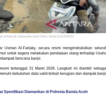
ir di Kota Idi, Kabupaten Aceh Timur, Jumat (12/12/2025).
r Usman Al-Farlaky, secara resmi menginstruksikan seluru
Timur untuk segera melakukan pendataan ulang terhadap Usah
rdampak bencana banjir.
t resmi tertanggal 31 Maret 2026. Langkah ini diambil sebaga
nuhi kebutuhan data valid terkait kerugian dan dampak banji
i Spesifikasi Diamankan di Polresta Banda Aceh