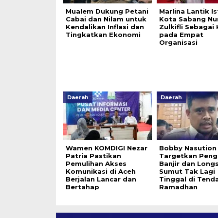
Mualem Dukung Petani
Marlina Lantik Is
Cabai dan Nilam untuk
Kota Sabang Nur
Kendalikan Inflasi dan
Zulkifli Sebagai
Tingkatkan Ekonomi
pada Empat
Organisasi
Daerah
Daerah
Wamen KOMDIGI Nezar
Bobby Nasution
Patria Pastikan
Targetkan Peng
Pemulihan Akses
Banjir dan Longs
Komunikasi di Aceh
Sumut Tak Lagi
Berjalan Lancar dan
Tinggal di Tend
Bertahap
Ramadhan