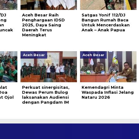
/DJ
Aceh Besar Raih
Satgas Yonif 112/DJ
ong
Penghargaan IDSD
Bangun Rumah Baca
an
2025, Daya Saing
Untuk Mencerdaskan
Puncak
Daerah Terus
Anak – Anak Papua
Meningkat
Aceh Besar
Aceh Besar
lat
Perkuat sinergisitas,
Kemendagri Minta
 Doa
Dewas Perum Bulog
Waspada Inflasi Jelang
t Ojol
laksanakan Audiensi
Nataru 2026
dengan Pangdam IM