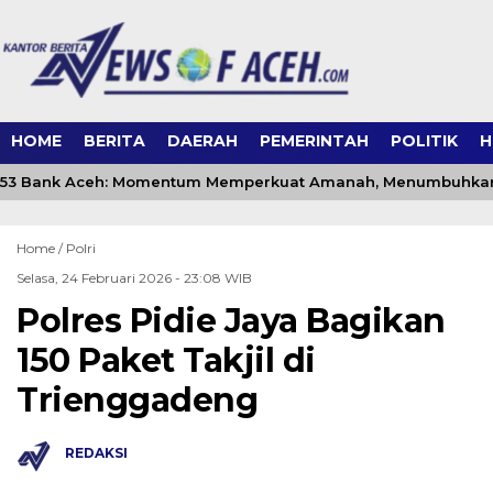
HOME
BERITA
DAERAH
PEMERINTAH
POLITIK
H
53 Bank Aceh: Momentum Memperkuat Amanah, Menumbuhkan 
Home /
Polri
Selasa, 24 Februari 2026 - 23:08 WIB
Polres Pidie Jaya Bagikan
150 Paket Takjil di
Trienggadeng
REDAKSI