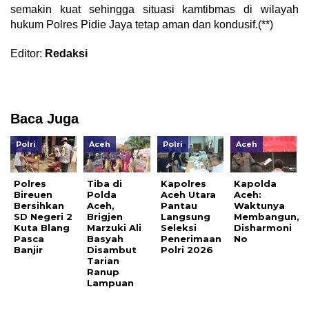
semakin kuat sehingga situasi kamtibmas di wilayah
hukum Polres Pidie Jaya tetap aman dan kondusif.(**)
Editor:
Redaksi
Baca Juga
Polri
Aceh
Polri
Aceh
Polres
Tiba di
Kapolres
Kapolda
Bireuen
Polda
Aceh Utara
Aceh:
Bersihkan
Aceh,
Pantau
Waktunya
SD Negeri 2
Brigjen
Langsung
Membangun,
Kuta Blang
Marzuki Ali
Seleksi
Disharmoni
Pasca
Basyah
Penerimaan
No
Banjir
Disambut
Polri 2026
Tarian
Ranup
Lampuan