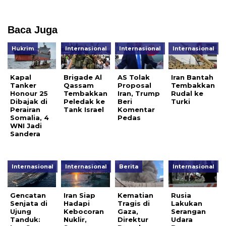
Baca Juga
Hukrim
Internasional
Internasional
Internasional
Kapal
Brigade Al
AS Tolak
Iran Bantah
Tanker
Qassam
Proposal
Tembakkan
Honour 25
Tembakkan
Iran, Trump
Rudal ke
Dibajak di
Peledak ke
Beri
Turki
Perairan
Tank Israel
Komentar
Somalia, 4
Pedas
WNI Jadi
Sandera
Internasional
Internasional
Berita
Internasional
Gencatan
Iran Siap
Kematian
Rusia
Senjata di
Hadapi
Tragis di
Lakukan
Ujung
Kebocoran
Gaza,
Serangan
Tanduk:
Nuklir,
Direktur
Udara