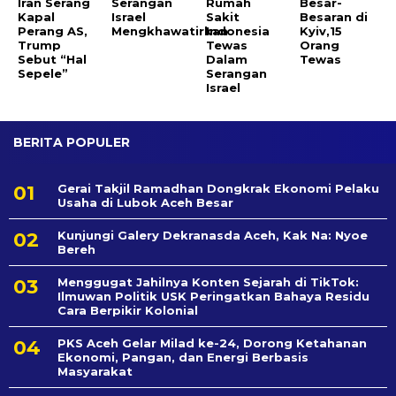
Iran Serang
Serangan
Rumah
Besar-
Kapal
Israel
Sakit
Besaran di
Perang AS,
Mengkhawatirkan
Indonesia
Kyiv,15
Trump
Tewas
Orang
Sebut “Hal
Dalam
Tewas
Sepele”
Serangan
Israel
BERITA POPULER
Gerai Takjil Ramadhan Dongkrak Ekonomi Pelaku
Usaha di Lubok Aceh Besar
Kunjungi Galery Dekranasda Aceh, Kak Na: Nyoe
Bereh
Menggugat Jahilnya Konten Sejarah di TikTok:
Ilmuwan Politik USK Peringatkan Bahaya Residu
Cara Berpikir Kolonial
PKS Aceh Gelar Milad ke-24, Dorong Ketahanan
Ekonomi, Pangan, dan Energi Berbasis
Masyarakat