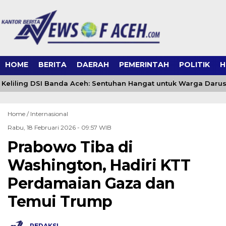
HOME
BERITA
DAERAH
PEMERINTAH
POLITIK
H
eliling DSI Banda Aceh: Sentuhan Hangat untuk Warga Daru
Home /
Internasional
Rabu, 18 Februari 2026 - 09:57 WIB
Prabowo Tiba di
Washington, Hadiri KTT
Perdamaian Gaza dan
Temui Trump
REDAKSI