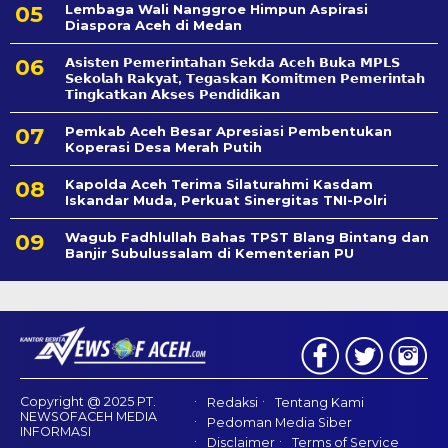
Lembaga Wali Nanggroe Himpun Aspirasi
Diaspora Aceh di Medan
𝗔𝘀𝗶𝘀𝘁𝗲𝗻 𝗣𝗲𝗺𝗲𝗿𝗶𝗻𝘁𝗮𝗵𝗮𝗻 𝗦𝗲k𝗱𝗮 𝗔𝗰𝗲𝗵 𝗕𝘂𝗸𝗮 𝗠𝗣𝗟𝗦
𝗦𝗲𝗸𝗼𝗹𝗮𝗵 𝗥𝗮𝗸𝘆𝗮𝘁, 𝗧𝗲𝗴𝗮𝘀𝗸𝗮𝗻 𝗞𝗼𝗺𝗶𝘁𝗺𝗲𝗻 𝗣𝗲𝗺𝗲𝗿𝗶𝗻𝘁𝗮𝗵
𝗧𝗶𝗻𝗴𝗸𝗮𝘁𝗸𝗮𝗻 𝗔𝗸𝘀𝗲𝘀 𝗣𝗲𝗻𝗱𝗶𝗱𝗶𝗸𝗮𝗻
Pemkab Aceh Besar Apresiasi Pembentukan
Koperasi Desa Merah Putih
Kapolda Aceh Terima Silaturahmi Kasdam
Iskandar Muda, Perkuat Sinergitas TNI-Polri
Wagub Fadhlullah Bahas TPST Blang Bintang dan
Banjir Subulussalam di Kementerian PU
Copyright @ 2025 PT.
Redaksi
Tentang Kami
NEWSOFACEH MEDIA
Pedoman Media Siber
INFORMASI
Disclaimer
Terms of Service