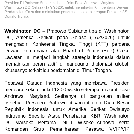
Presiden RI Prabowo Subianto tiba di Joint Base Andrews, Maryland,
Washington DC, Selasa (17/2/2026), untuk menghadiri KTT perdana Dewan
Perdamaian Gaza dan melakukan pertemuan bilateral dengan Presiden AS
Donald Trump.
Washington DC –
Prabowo Subianto tiba di Washington
DC, Amerika Serikat, pada Selasa (17/2/2026) untuk
menghadiri Konferensi Tingkat Tinggi (KTT) perdana
Dewan Perdamaian atau Board of Peace (BoP) Gaza.
Lawatan ini menjadi langkah strategis Indonesia dalam
memainkan peran aktif di panggung diplomasi global,
khususnya terkait isu perdamaian di Timur Tengah.
Pesawat Garuda Indonesia yang membawa Presiden
mendarat sekitar pukul 12.00 waktu setempat di Joint Base
Andrews, Maryland. Setibanya di pangkalan militer
tersebut, Presiden Prabowo disambut oleh Duta Besar
Republik Indonesia untuk Amerika Serikat Dwisuryo
Indroyono Soesilo, Atase Pertahanan KBRI Washington
DC Marsekal Pertama TNI E Wisoko Aribowo, serta
Komandan Grup Pemeliharaan Pesawat VVIP/VIP