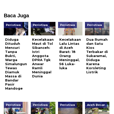
Baca Juga
Peristiwa
Peristiwa
Peristiwa
Peristiwa
Diduga
Kecelakaan
Kecelakaan
Dua Rumah
Dituduh
Maut di Tol
Lalu Lintas
dan Satu
Mencuri
Sibanceh:
di Aceh
Kios
Tanpa
Istri
Barat: 18
Terbakar di
Bukti,
Anggota
Orang
Sukaramai,
Warga
DPRA Tgk
Meninggal,
Diduga
Simalungun
Anwar
56 Luka-
Karena
Tewas
Ramli
luka
Korsleting
Diamuk
Meninggal
Listrik
Massa di
Dunia
Bandar
Pasir
Mandoge
Peristiwa
Peristiwa
Peristiwa
Aceh Besar