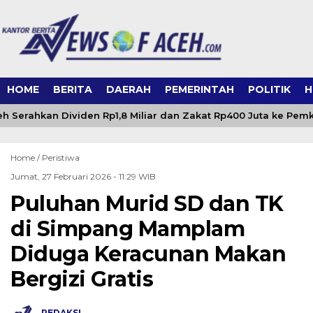
HOME
BERITA
DAERAH
PEMERINTAH
POLITIK
H
 Serahkan Dividen Rp1,8 Miliar dan Zakat Rp400 Juta ke Pem
Home /
Peristiwa
Jumat, 27 Februari 2026 - 11:29 WIB
Puluhan Murid SD dan TK
di Simpang Mamplam
Diduga Keracunan Makan
Bergizi Gratis
REDAKSI