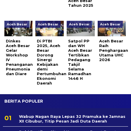
Aceh Besar
Tahun 2025
Aceh Besar
Aceh Besar
Aceh Besar
Aceh Besar
Dinkes
Di PTBI
Satpol PP
Aceh Besar
Aceh Besar
2025, Aceh
dan WH
Raih
Gelar
Besar
Aceh Besar
Penghargaan
Workshop
Dorong
Tertibkan
Utama UHC
IV
Sinergi
Pedagang
2026
Penanganan
Kebijakan
Takjil
Pneumonia
demi
Selama
dan Diare
Pertumbuhan
Ramadhan
Ekonomi
1446 H
Daerah
BERITA POPULER
Wabup Nagan Raya Lepas 32 Pramuka ke Jamnas
XII Cibubur, Titip Pesan Jadi Duta Daerah