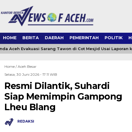
HOME
BERITA
DAERAH
PEMERINTAH
POLITIK
H
a Aceh Evakuasi Sarang Tawon di Cot Mesjid Usai Laporan ke 
Home /
Aceh Besar
Selasa, 30 Juni 2026 - 17:11 WIB
Resmi Dilantik, Suhardi
Siap Memimpin Gampong
Lheu Blang
REDAKSI