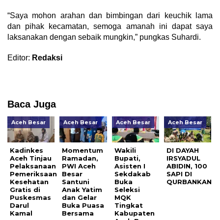
“Saya mohon arahan dan bimbingan dari keuchik lama
dan pihak kecamatan, semoga amanah ini dapat saya
laksanakan dengan sebaik mungkin,” pungkas Suhardi.
Editor:
Redaksi
Baca Juga
Aceh Besar
Aceh Besar
Aceh Besar
Aceh Besar
Kadinkes
Momentum
Wakili
DI DAYAH
Aceh Tinjau
Ramadan,
Bupati,
IRSYADUL
Pelaksanaan
PWI Aceh
Asisten I
ABIDIN, 100
Pemeriksaan
Besar
Sekdakab
SAPI DI
Kesehatan
Santuni
Buka
QURBANKAN
Gratis di
Anak Yatim
Seleksi
Puskesmas
dan Gelar
MQK
Darul
Buka Puasa
Tingkat
Kamal
Bersama
Kabupaten