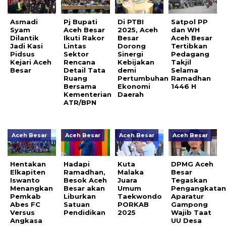
Asmadi
Pj Bupati
Di PTBI
Satpol PP
Syam
Aceh Besar
2025, Aceh
dan WH
Dilantik
Ikuti Rakor
Besar
Aceh Besar
Jadi Kasi
Lintas
Dorong
Tertibkan
Pidsus
Sektor
Sinergi
Pedagang
Kejari Aceh
Rencana
Kebijakan
Takjil
Besar
Detail Tata
demi
Selama
Ruang
Pertumbuhan
Ramadhan
Bersama
Ekonomi
1446 H
Kementerian
Daerah
ATR/BPN
Aceh Besar
Aceh Besar
Aceh Besar
Aceh Besar
Hentakan
Hadapi
Kuta
DPMG Aceh
Elkapiten
Ramadhan,
Malaka
Besar
Iswanto
Besok Aceh
Juara
Tegaskan
Menangkan
Besar akan
Umum
Pengangkata
Pemkab
Liburkan
Taekwondo
Aparatur
Abes FC
Satuan
PORKAB
Gampong
Versus
Pendidikan
2025
Wajib Taat
Angkasa
UU Desa