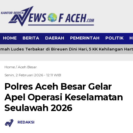
HOME
BERITA
DAERAH
PEMERINTAH
POLITIK
H
ah Ludes Terbakar di Bireuen Dini Hari, 5 KK Kehilangan Har
Home /
Aceh Besar
Senin, 2 Februari 2026 - 12:11 WIB
Polres Aceh Besar Gelar
Apel Operasi Keselamatan
Seulawah 2026
REDAKSI