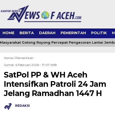
HOME
BERITA
DAERAH
PEMERINTAH
POLITIK
H
Masyarakat Gotong Royong Percepat Pengecoran Lantai Jemb
Home /
Pemerintah
Jumat, 6 Februari 2026 - 17:07 WIB
SatPol PP & WH Aceh
Intensifkan Patroli 24 Jam
Jelang Ramadhan 1447 H
REDAKSI