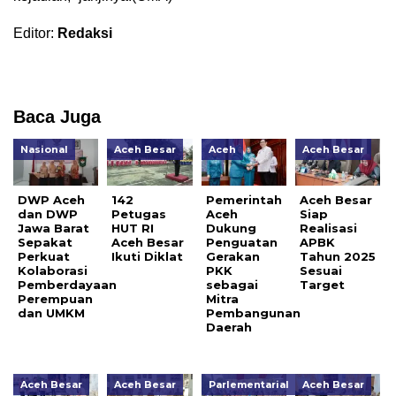
Editor:
Redaksi
Baca Juga
Nasional
Aceh Besar
Aceh
Aceh Besar
DWP Aceh
142
Pemerintah
Aceh Besar
dan DWP
Petugas
Aceh
Siap
Jawa Barat
HUT RI
Dukung
Realisasi
Sepakat
Aceh Besar
Penguatan
APBK
Perkuat
Ikuti Diklat
Gerakan
Tahun 2025
Kolaborasi
PKK
Sesuai
Pemberdayaan
sebagai
Target
Perempuan
Mitra
dan UMKM
Pembangunan
Daerah
Aceh Besar
Aceh Besar
Parlementarial
Aceh Besar