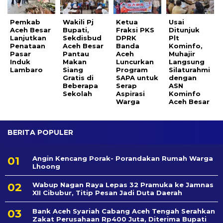
Pemkab
Wakili Pj
Ketua
Usai
Aceh Besar
Bupati,
Fraksi PKS
Ditunjuk
Lanjutkan
Sekdisbud
DPRK
Plt
Penataan
Aceh Besar
Banda
Kominfo,
Pasar
Pantau
Aceh
Muhajir
Induk
Makan
Luncurkan
Langsung
Lambaro
Siang
Program
Silaturahmi
Gratis di
SAPA untuk
dengan
Beberapa
Serap
ASN
Sekolah
Aspirasi
Kominfo
Warga
Aceh Besar
BERITA POPULER
Angin Kencang Porak- Porandakan Rumah Warga
Lhoong
Wabup Nagan Raya Lepas 32 Pramuka ke Jamnas
XII Cibubur, Titip Pesan Jadi Duta Daerah
Bank Aceh Syariah Cabang Aceh Tengah Serahkan
Zakat Perusahaan Rp400 Juta, Diterima Bupati