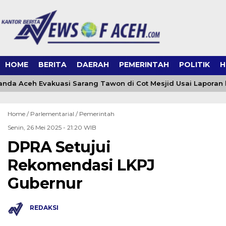
HOME
BERITA
DAERAH
PEMERINTAH
POLITIK
H
da Aceh Evakuasi Sarang Tawon di Cot Mesjid Usai Laporan ke
Home /
Parlementarial
/
Pemerintah
Senin, 26 Mei 2025 - 21:20 WIB
DPRA Setujui
Rekomendasi LKPJ
Gubernur
REDAKSI