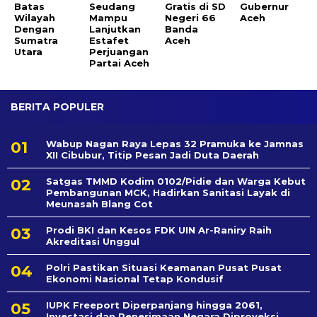
Batas
Seudang
Gratis di SD
Gubernur
Wilayah
Mampu
Negeri 66
Aceh
Dengan
Lanjutkan
Banda
Sumatra
Estafet
Aceh
Utara
Perjuangan
Partai Aceh
BERITA POPULER
Wabup Nagan Raya Lepas 32 Pramuka ke Jamnas
XII Cibubur, Titip Pesan Jadi Duta Daerah
Satgas TMMD Kodim 0102/Pidie dan Warga Kebut
Pembangunan MCK, Hadirkan Sanitasi Layak di
Meunasah Blang Cot
Prodi BKI dan Kesos FDK UIN Ar-Raniry Raih
Akreditasi Unggul
Polri Pastikan Situasi Keamanan Pusat Pusat
Ekonomi Nasional Tetap Kondusif
IUPK Freeport Diperpanjang hingga 2061,
Investasi dan Penerimaan Negara Diproyeksi