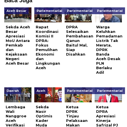
Baca Juga
Aceh Besar
Parlementarial
Parlementarial
Parlementarial
Sekda Aceh
Rapat
DPRA
Warga
Besar
Koordinasi
Selesaikan
Keluhkan
Apresiasi
Komisi II
Pembahasan
Pemadaman
MoU Antara
DPRA:
Qanun
Listrik Tak
Pemkab
Fokus
Baitul Mal,
Merata,
dan
Pemulihan
Siap
DPRK
Kejaksaan
Ekonomi
Disahkan
Banda
Negeri
dan
Aceh Desak
Aceh Besar
Lingkungan
PLN
Aceh
Berlaku
Adil
Daerah
Aceh
Parlementarial
Parlementarial
Lembaga
Sekda
Ketua
Ketua
Wali
Nasir
DPRK
DPRA
Nanggroe
Optimis
Tinjau
Apresiasi
Aceh
Kader
Pelaksaan
Kinerja
Verifikasi
Muda
Makan
Safrizal PJ