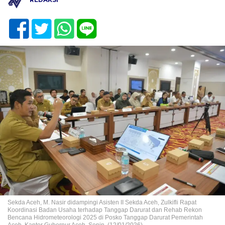
Sekda Aceh, M. Nasir didampingi Asisten II Sekda Aceh, Zulkifli Rapat
Koordinasi Badan Usaha terhadap Tanggap Darurat dan Rehab Rekon
Bencana Hidrometeorologi 2025 di Posko Tanggap Darurat Pemerintah