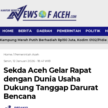
HOME
BERITA
DAERAH
PEMERINTAH
POLITIK
H
ampung Merah Putih Berhadiah Rp150 Juta, Kodim 0102/Pidie 
Home /
Pemerintah Aceh
Senin, 12 Januari 2026 - 18:41 WIB
Sekda Aceh Gelar Rapat
dengan Dunia Usaha
Dukung Tanggap Darurat
Bencana
REDAKSI