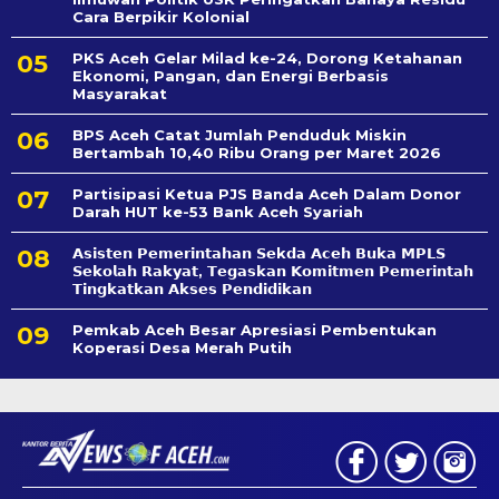
Cara Berpikir Kolonial
PKS Aceh Gelar Milad ke-24, Dorong Ketahanan
Ekonomi, Pangan, dan Energi Berbasis
Masyarakat
BPS Aceh Catat Jumlah Penduduk Miskin
Bertambah 10,40 Ribu Orang per Maret 2026
Partisipasi Ketua PJS Banda Aceh Dalam Donor
Darah HUT ke-53 Bank Aceh Syariah
𝗔𝘀𝗶𝘀𝘁𝗲𝗻 𝗣𝗲𝗺𝗲𝗿𝗶𝗻𝘁𝗮𝗵𝗮𝗻 𝗦𝗲k𝗱𝗮 𝗔𝗰𝗲𝗵 𝗕𝘂𝗸𝗮 𝗠𝗣𝗟𝗦
𝗦𝗲𝗸𝗼𝗹𝗮𝗵 𝗥𝗮𝗸𝘆𝗮𝘁, 𝗧𝗲𝗴𝗮𝘀𝗸𝗮𝗻 𝗞𝗼𝗺𝗶𝘁𝗺𝗲𝗻 𝗣𝗲𝗺𝗲𝗿𝗶𝗻𝘁𝗮𝗵
𝗧𝗶𝗻𝗴𝗸𝗮𝘁𝗸𝗮𝗻 𝗔𝗸𝘀𝗲𝘀 𝗣𝗲𝗻𝗱𝗶𝗱𝗶𝗸𝗮𝗻
Pemkab Aceh Besar Apresiasi Pembentukan
Koperasi Desa Merah Putih