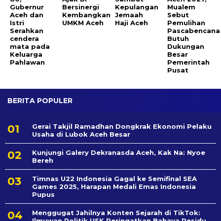
Gubernur
Bersinergi
Kepulangan
Mualem
Aceh dan
Kembangkan
Jemaah
Sebut
Istri
UMKM Aceh
Haji Aceh
Pemulihan
Serahkan
Pascabencana
cendera
Butuh
mata pada
Dukungan
Keluarga
Besar
Pahlawan
Pemerintah
Pusat
BERITA POPULER
Gerai Takjil Ramadhan Dongkrak Ekonomi Pelaku
Usaha di Lubok Aceh Besar
Kunjungi Galery Dekranasda Aceh, Kak Na: Nyoe
Bereh
Timnas U22 Indonesia Gagal ke Semifinal SEA
Games 2025, Harapan Medali Emas Indonesia
Pupus
Menggugat Jahilnya Konten Sejarah di TikTok:
Ilmuwan Politik USK Peringatkan Bahaya Residu