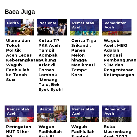
Baca Juga
Berita
Nasional
Pemerintah
Pemerintah
Aceh
Aceh
Ulama dan
Ketua TP
Cerita Tiga
Wagub
Tokoh
PKK Aceh
Srikandi,
Aceh: MBG
Politik
Tampil
Panen
Adalah
Aceh Lepas
Kompak
Melon
Pondasi
Keberangkatan
Dukung
hingga
Pembangunan
Wagub
Atlet di
Menikmati
SDM dan
Fadhlullah
Fornas
Tempe
Pengentasan
ke Tanah
Lombok :
Koro
Ketimpangan
Suci
‘Menang
Talo, Bek
Syek Syoh!
Pemerintah
Berita
Pemerintah
Pemerintah
Aceh
Aceh
Aceh
Peringatan
Wagub
Wagub
Buka
HUT RI ke-
Fadhlullah
Fadhlullah
Musrenbang
80,
Ajak BI
Sambut
Aceh 2027,