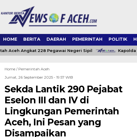
HOME
BERITA
DAERAH
PEMERINTAH
POLITIK
H
ah Aceh Angkat 228 Pegawai Negeri Sipil
Kapolda 
Home /
Pemerintah Aceh
Jumat, 26 September 2025 - 19:57 WIB
Sekda Lantik 290 Pejabat
Eselon III dan IV di
Lingkungan Pemerintah
Aceh, Ini Pesan yang
Disampaikan