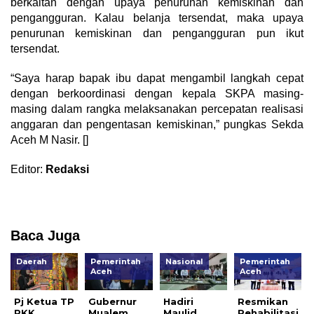
berkaitan dengan upaya penurunan kemiskinan dan
pengangguran. Kalau belanja tersendat, maka upaya
penurunan kemiskinan dan pengangguran pun ikut
tersendat.
“Saya harap bapak ibu dapat mengambil langkah cepat
dengan berkoordinasi dengan kepala SKPA masing-
masing dalam rangka melaksanakan percepatan realisasi
anggaran dan pengentasan kemiskinan,” pungkas Sekda
Aceh M Nasir. []
Editor:
Redaksi
Baca Juga
Daerah
Pemerintah
Nasional
Pemerintah
Aceh
Aceh
Pj Ketua TP
Gubernur
Hadiri
Resmikan
PKK
Mualem
Maulid
Rehabilitasi