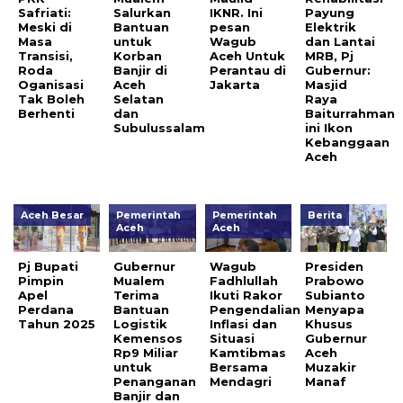
Safriati:
Salurkan
IKNR. Ini
Payung
Meski di
Bantuan
pesan
Elektrik
Masa
untuk
Wagub
dan Lantai
Transisi,
Korban
Aceh Untuk
MRB, Pj
Roda
Banjir di
Perantau di
Gubernur:
Oganisasi
Aceh
Jakarta
Masjid
Tak Boleh
Selatan
Raya
Berhenti
dan
Baiturrahman
Subulussalam
ini Ikon
Kebanggaan
Aceh
Aceh Besar
Pemerintah
Pemerintah
Berita
Aceh
Aceh
Pj Bupati
Gubernur
Wagub
Presiden
Pimpin
Mualem
Fadhlullah
Prabowo
Apel
Terima
Ikuti Rakor
Subianto
Perdana
Bantuan
Pengendalian
Menyapa
Tahun 2025
Logistik
Inflasi dan
Khusus
Kemensos
Situasi
Gubernur
Rp9 Miliar
Kamtibmas
Aceh
untuk
Bersama
Muzakir
Penanganan
Mendagri
Manaf
Banjir dan