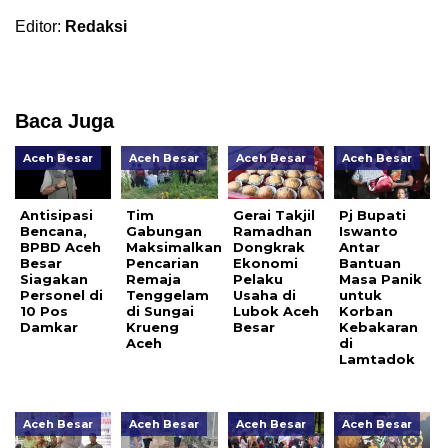
Editor:
Redaksi
Baca Juga
Aceh Besar
Aceh Besar
Aceh Besar
Aceh Besar
Antisipasi
Tim
Gerai Takjil
Pj Bupati
Bencana,
Gabungan
Ramadhan
Iswanto
BPBD Aceh
Maksimalkan
Dongkrak
Antar
Besar
Pencarian
Ekonomi
Bantuan
Siagakan
Remaja
Pelaku
Masa Panik
Personel di
Tenggelam
Usaha di
untuk
10 Pos
di Sungai
Lubok Aceh
Korban
Damkar
Krueng
Besar
Kebakaran
Aceh
di
Lamtadok
Aceh Besar
Aceh Besar
Aceh Besar
Aceh Besar