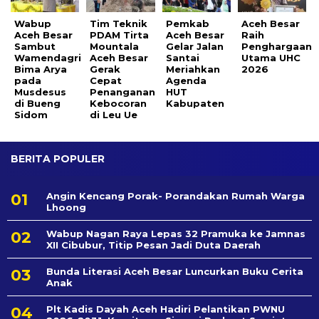
Wabup
Tim Teknik
Pemkab
Aceh Besar
Aceh Besar
PDAM Tirta
Aceh Besar
Raih
Sambut
Mountala
Gelar Jalan
Penghargaan
Wamendagri
Aceh Besar
Santai
Utama UHC
Bima Arya
Gerak
Meriahkan
2026
pada
Cepat
Agenda
Musdesus
Penanganan
HUT
di Bueng
Kebocoran
Kabupaten
Sidom
di Leu Ue
BERITA POPULER
Angin Kencang Porak- Porandakan Rumah Warga
Lhoong
Wabup Nagan Raya Lepas 32 Pramuka ke Jamnas
XII Cibubur, Titip Pesan Jadi Duta Daerah
Bunda Literasi Aceh Besar Luncurkan Buku Cerita
Anak
Plt Kadis Dayah Aceh Hadiri Pelantikan PWNU