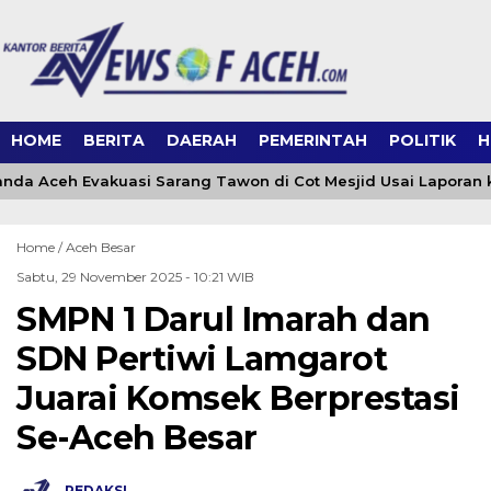
HOME
BERITA
DAERAH
PEMERINTAH
POLITIK
H
da Aceh Evakuasi Sarang Tawon di Cot Mesjid Usai Laporan ke
Home /
Aceh Besar
Sabtu, 29 November 2025 - 10:21 WIB
SMPN 1 Darul Imarah dan
SDN Pertiwi Lamgarot
Juarai Komsek Berprestasi
Se-Aceh Besar
REDAKSI