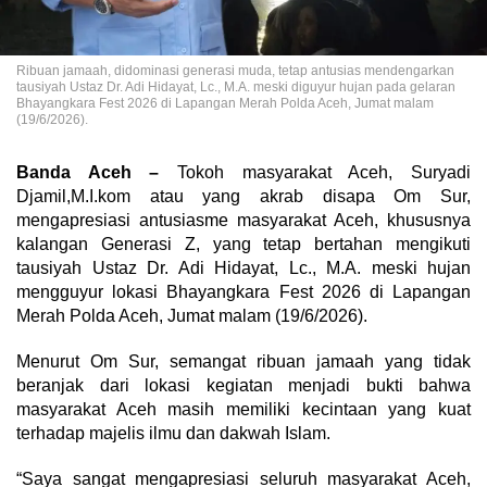
Ribuan jamaah, didominasi generasi muda, tetap antusias mendengarkan
tausiyah Ustaz Dr. Adi Hidayat, Lc., M.A. meski diguyur hujan pada gelaran
Bhayangkara Fest 2026 di Lapangan Merah Polda Aceh, Jumat malam
(19/6/2026).
Banda Aceh –
Tokoh masyarakat Aceh, Suryadi
Djamil,M.I.kom atau yang akrab disapa Om Sur,
mengapresiasi antusiasme masyarakat Aceh, khususnya
kalangan Generasi Z, yang tetap bertahan mengikuti
tausiyah Ustaz Dr. Adi Hidayat, Lc., M.A. meski hujan
mengguyur lokasi Bhayangkara Fest 2026 di Lapangan
Merah Polda Aceh, Jumat malam (19/6/2026).
Menurut Om Sur, semangat ribuan jamaah yang tidak
beranjak dari lokasi kegiatan menjadi bukti bahwa
masyarakat Aceh masih memiliki kecintaan yang kuat
terhadap majelis ilmu dan dakwah Islam.
“Saya sangat mengapresiasi seluruh masyarakat Aceh,