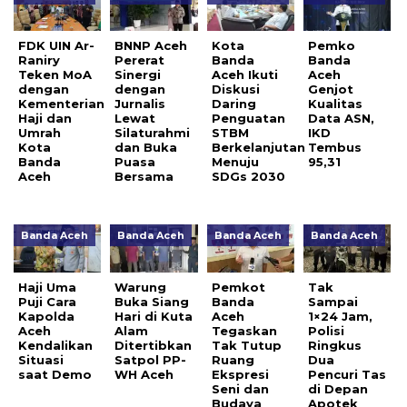
FDK UIN Ar-
BNNP Aceh
Kota
Pemko
Raniry
Pererat
Banda
Banda
Teken MoA
Sinergi
Aceh Ikuti
Aceh
dengan
dengan
Diskusi
Genjot
Kementerian
Jurnalis
Daring
Kualitas
Haji dan
Lewat
Penguatan
Data ASN,
Umrah
Silaturahmi
STBM
IKD
Kota
dan Buka
Berkelanjutan
Tembus
Banda
Puasa
Menuju
95,31
Aceh
Bersama
SDGs 2030
Banda Aceh
Banda Aceh
Banda Aceh
Banda Aceh
Haji Uma
Warung
Pemkot
Tak
Puji Cara
Buka Siang
Banda
Sampai
Kapolda
Hari di Kuta
Aceh
1×24 Jam,
Aceh
Alam
Tegaskan
Polisi
Kendalikan
Ditertibkan
Tak Tutup
Ringkus
Situasi
Satpol PP-
Ruang
Dua
saat Demo
WH Aceh
Ekspresi
Pencuri Tas
Seni dan
di Depan
Budaya
Apotek