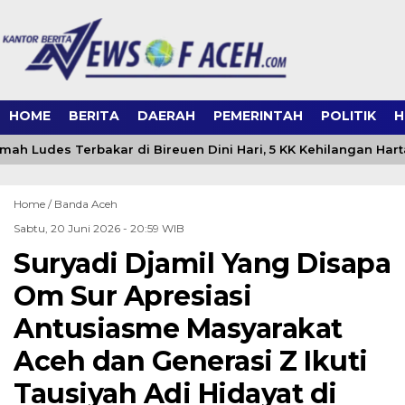
HOME
BERITA
DAERAH
PEMERINTAH
POLITIK
H
ah Ludes Terbakar di Bireuen Dini Hari, 5 KK Kehilangan Hart
Home /
Banda Aceh
Sabtu, 20 Juni 2026 - 20:59 WIB
Suryadi Djamil Yang Disapa
Om Sur Apresiasi
Antusiasme Masyarakat
Aceh dan Generasi Z Ikuti
Tausiyah Adi Hidayat di