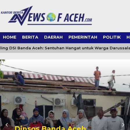
HOME
BERITA
DAERAH
PEMERINTAH
POLITIK
H
g DSI Banda Aceh: Sentuhan Hangat untuk Warga Darussalam