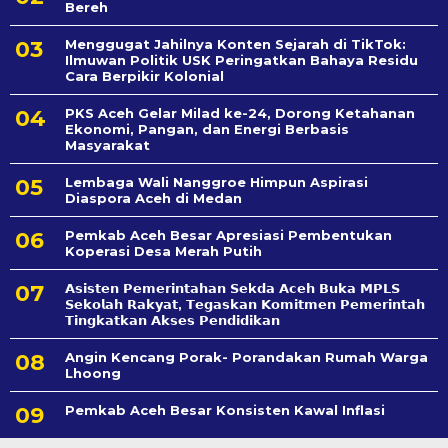
Bereh
Menggugat Jahilnya Konten Sejarah di TikTok:
Ilmuwan Politik USK Peringatkan Bahaya Residu
Cara Berpikir Kolonial
PKS Aceh Gelar Milad ke-24, Dorong Ketahanan
Ekonomi, Pangan, dan Energi Berbasis
Masyarakat
Lembaga Wali Nanggroe Himpun Aspirasi
Diaspora Aceh di Medan
Pemkab Aceh Besar Apresiasi Pembentukan
Koperasi Desa Merah Putih
𝗔𝘀𝗶𝘀𝘁𝗲𝗻 𝗣𝗲𝗺𝗲𝗿𝗶𝗻𝘁𝗮𝗵𝗮𝗻 𝗦𝗲k𝗱𝗮 𝗔𝗰𝗲𝗵 𝗕𝘂𝗸𝗮 𝗠𝗣𝗟𝗦
𝗦𝗲𝗸𝗼𝗹𝗮𝗵 𝗥𝗮𝗸𝘆𝗮𝘁, 𝗧𝗲𝗴𝗮𝘀𝗸𝗮𝗻 𝗞𝗼𝗺𝗶𝘁𝗺𝗲𝗻 𝗣𝗲𝗺𝗲𝗿𝗶𝗻𝘁𝗮𝗵
𝗧𝗶𝗻𝗴𝗸𝗮𝘁𝗸𝗮𝗻 𝗔𝗸𝘀𝗲𝘀 𝗣𝗲𝗻𝗱𝗶𝗱𝗶𝗸𝗮𝗻
Angin Kencang Porak- Porandakan Rumah Warga
Lhoong
Pemkab Aceh Besar Konsisten Kawal Inflasi