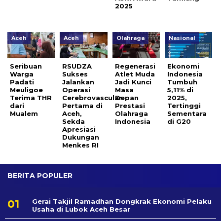
2025
Aceh
Aceh
Olahraga
Nasional
Seribuan
RSUDZA
Regenerasi
Ekonomi
Warga
Sukses
Atlet Muda
Indonesia
Padati
Jalankan
Jadi Kunci
Tumbuh
Meuligoe
Operasi
Masa
5,11% di
Terima THR
Cerebrovascular
Depan
2025,
dari
Pertama di
Prestasi
Tertinggi
Mualem
Aceh,
Olahraga
Sementara
Sekda
Indonesia
di G20
Apresiasi
Dukungan
Menkes RI
BERITA POPULER
Gerai Takjil Ramadhan Dongkrak Ekonomi Pelaku
Usaha di Lubok Aceh Besar