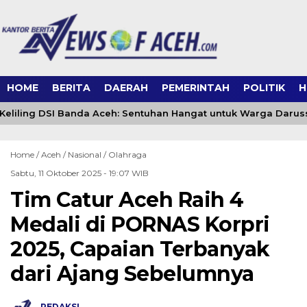
HOME
BERITA
DAERAH
PEMERINTAH
POLITIK
H
eliling DSI Banda Aceh: Sentuhan Hangat untuk Warga Daru
Home /
Aceh
/
Nasional
/
Olahraga
Sabtu, 11 Oktober 2025 - 19:07 WIB
Tim Catur Aceh Raih 4
Medali di PORNAS Korpri
2025, Capaian Terbanyak
dari Ajang Sebelumnya
REDAKSI