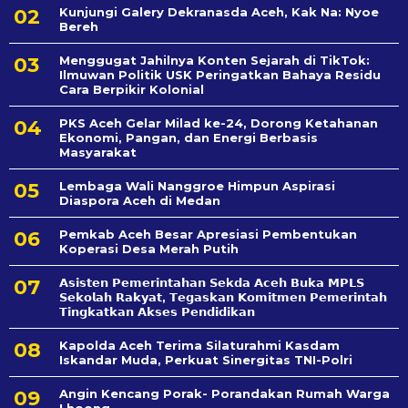
Kunjungi Galery Dekranasda Aceh, Kak Na: Nyoe
Bereh
Menggugat Jahilnya Konten Sejarah di TikTok:
Ilmuwan Politik USK Peringatkan Bahaya Residu
Cara Berpikir Kolonial
PKS Aceh Gelar Milad ke-24, Dorong Ketahanan
Ekonomi, Pangan, dan Energi Berbasis
Masyarakat
Lembaga Wali Nanggroe Himpun Aspirasi
Diaspora Aceh di Medan
Pemkab Aceh Besar Apresiasi Pembentukan
Koperasi Desa Merah Putih
𝗔𝘀𝗶𝘀𝘁𝗲𝗻 𝗣𝗲𝗺𝗲𝗿𝗶𝗻𝘁𝗮𝗵𝗮𝗻 𝗦𝗲k𝗱𝗮 𝗔𝗰𝗲𝗵 𝗕𝘂𝗸𝗮 𝗠𝗣𝗟𝗦
𝗦𝗲𝗸𝗼𝗹𝗮𝗵 𝗥𝗮𝗸𝘆𝗮𝘁, 𝗧𝗲𝗴𝗮𝘀𝗸𝗮𝗻 𝗞𝗼𝗺𝗶𝘁𝗺𝗲𝗻 𝗣𝗲𝗺𝗲𝗿𝗶𝗻𝘁𝗮𝗵
𝗧𝗶𝗻𝗴𝗸𝗮𝘁𝗸𝗮𝗻 𝗔𝗸𝘀𝗲𝘀 𝗣𝗲𝗻𝗱𝗶𝗱𝗶𝗸𝗮𝗻
Kapolda Aceh Terima Silaturahmi Kasdam
Iskandar Muda, Perkuat Sinergitas TNI-Polri
Angin Kencang Porak- Porandakan Rumah Warga