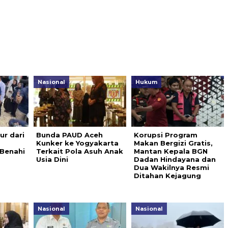
Nasional
Hukum
ur dari
Bunda PAUD Aceh
Korupsi Program
,
Kunker ke Yogyakarta
Makan Bergizi Gratis,
 Benahi
Terkait Pola Asuh Anak
Mantan Kepala BGN
Usia Dini
Dadan Hindayana dan
Dua Wakilnya Resmi
Ditahan Kejagung
Nasional
Nasional