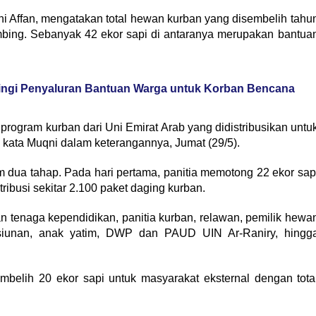
ni Affan, mengatakan total hewan kurban yang disembelih tahu
mbing. Sebanyak 42 ekor sapi di antaranya merupakan bantua
ngi Penyaluran Bantuan Warga untuk Korban Bencana
rogram kurban dari Uni Emirat Arab yang didistribusikan untu
 kata Muqni dalam keterangannya, Jumat (29/5).
 dua tahap. Pada hari pertama, panitia memotong 22 ekor sap
ribusi sekitar 2.100 paket daging kurban.
n tenaga kependidikan, panitia kurban, relawan, pemilik hewa
siunan, anak yatim, DWP dan PAUD UIN Ar-Raniry, hingg
mbelih 20 ekor sapi untuk masyarakat eksternal dengan tota