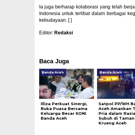
Ia juga berharap kolaborasi yang telah be
Indonesia untuk terlibat dalam berbagai keg
kebudayaan. [ ]
Editor:
Redaksi
Baca Juga
Banda Aceh
Banda Aceh
Illiza Perkuat Sinergi,
Satpol PP/WH B
Buka Puasa Bersama
Aceh Amankan T
Keluarga Besar KONI
Pria dalam Razi
Banda Aceh
Subuh di Taman
Krueng Aceh