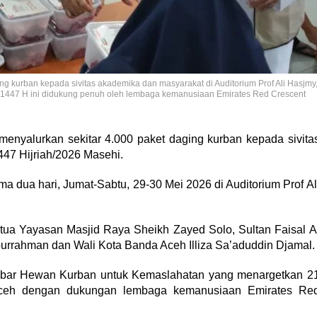
ng kurban kepada sivitas akademika dan masyarakat di Auditorium Prof Ali Hasjmy
a 1447 H ini didukung penuh oleh lembaga kemanusiaan Emirates Red Crescent
menyalurkan sekitar 4.000 paket daging kurban kepada sivita
47 Hijriah/2026 Masehi.
 dua hari, Jumat-Sabtu, 29-30 Mei 2026 di Auditorium Prof Al
Ketua Yayasan Masjid Raya Sheikh Zayed Solo, Sultan Faisal A
iburrahman dan Wali Kota Banda Aceh Illiza Sa’aduddin Djamal.
Tebar Hewan Kurban untuk Kemaslahatan yang menargetkan 2
Aceh dengan dukungan lembaga kemanusiaan Emirates Re