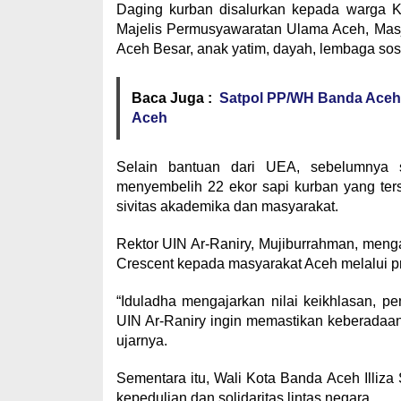
Daging kurban disalurkan kepada warga Ko
Majelis Permusyawaratan Ulama Aceh, Mas
Aceh Besar, anak yatim, dayah, lembaga sos
Baca Juga :
Satpol PP/WH Banda Aceh
Aceh
Selain bantuan dari UEA, sebelumnya s
menyembelih 22 ekor sapi kurban yang terse
sivitas akademika dan masyarakat.
Rektor UIN Ar-Raniry, Mujiburrahman, meng
Crescent kepada masyarakat Aceh melalui pr
“Iduladha mengajarkan nilai keikhlasan, pen
UIN Ar-Raniry ingin memastikan keberadaa
ujarnya.
Sementara itu, Wali Kota Banda Aceh Illiz
kepedulian dan solidaritas lintas negara.