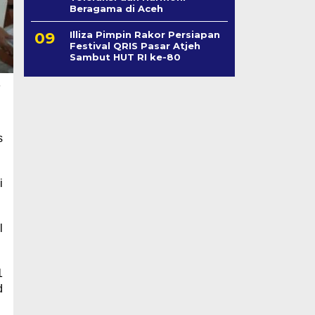
Beragama di Aceh
Illiza Pimpin Rakor Persiapan
Festival QRIS Pasar Atjeh
Sambut HUT RI ke-80
,
s
i
l
1
d