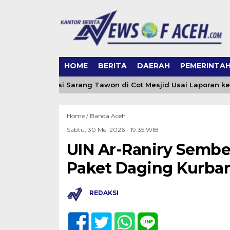
HOME
BERITA
DAERAH
PEMERINTA
eh Evakuasi Sarang Tawon di Cot Mesjid Usai Laporan ke 0651
Home /
Banda Aceh
Sabtu, 30 Mei 2026 - 19:35 WIB
UIN Ar-Raniry Sembel
Paket Daging Kurba
REDAKSI