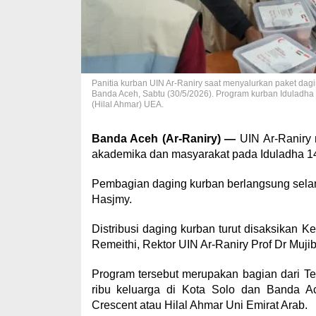
Panitia kurban UIN Ar-Raniry saat menyalurkan paket dagi
Banda Aceh, Sabtu (30/5/2026). Program kurban Iduladh
(Hilal Ahmar) UEA.
Banda Aceh (Ar-Raniry) —
UIN Ar-Raniry 
akademika dan masyarakat pada Iduladha 14
Pembagian daging kurban berlangsung selama
Hasjmy.
Distribusi daging kurban turut disaksikan 
Remeithi, Rektor UIN Ar-Raniry Prof Dr Muj
Program tersebut merupakan bagian dari 
ribu keluarga di Kota Solo dan Banda 
Crescent atau Hilal Ahmar Uni Emirat Arab.