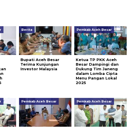
r
Berita
Pemkab Aceh Besar
Bupati Aceh Besar
Ketua TP PKK Aceh
Terima Kunjungan
Besar Dampingi dan
kan
Investor Malaysia
Dukung Tim Janeng
an
dalam Lomba Cipta
h
Menu Pangan Lokal
6
2025
r
Pemkab Aceh Besar
Pemkab Aceh Besar