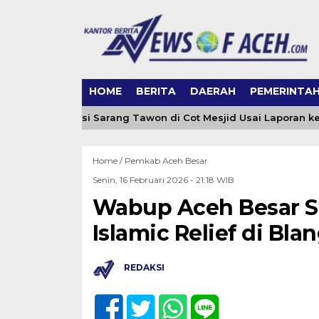
HOME
BERITA
DAERAH
PEMERINTA
ceh Evakuasi Sarang Tawon di Cot Mesjid Usai Laporan ke 065
Home /
Pemkab Aceh Besar
Senin, 16 Februari 2026 - 21:18 WIB
Wabup Aceh Besar 
Islamic Relief di Bla
REDAKSI