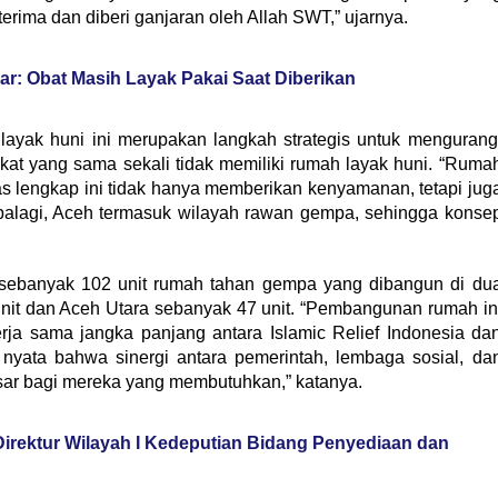
terima dan diberi ganjaran oleh Allah SWT,” ujarnya.
ar: Obat Masih Layak Pakai Saat Diberikan
yak huni ini merupakan langkah strategis untuk mengurang
at yang sama sekali tidak memiliki rumah layak huni. “Ruma
as lengkap ini tidak hanya memberikan kenyamanan, tetapi jug
alagi, Aceh termasuk wilayah rawan gempa, sehingga konse
n sebanyak 102 unit rumah tahan gempa yang dibangun di du
nit dan Aceh Utara sebanyak 47 unit. “Pembangunan rumah in
rja sama jangka panjang antara Islamic Relief Indonesia da
 nyata bahwa sinergi antara pemerintah, lembaga sosial, da
ar bagi mereka yang membutuhkan,” katanya.
irektur Wilayah I Kedeputian Bidang Penyediaan dan