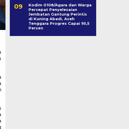
Kodim 0108/Agara dan Warga
Percepat Penyelesaian
Jembatan Gantung Perintis
di Kuning Abadi, Aceh
Tenggara Progres Capai 95,5
Persen
h
m
a
a
m
s
a
a
g