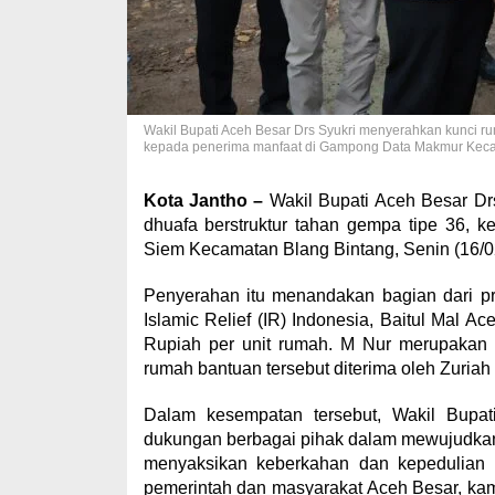
Wakil Bupati Aceh Besar Drs Syukri menyerahkan kunci rum
kepada penerima manfaat di Gampong Data Makmur Kec
Kota Jantho –
Wakil Bupati Aceh Besar Drs
dhuafa berstruktur tahan gempa tipe 36,
Siem Kecamatan Blang Bintang, Senin (16/0
Penyerahan itu menandakan bagian dari pr
Islamic Relief (IR) Indonesia, Baitul Mal A
Rupiah per unit rumah. M Nur merupakan
rumah bantuan tersebut diterima oleh Zuria
Dalam kesempatan tersebut, Wakil Bupat
dukungan berbagai pihak dalam mewujudkan ru
menyaksikan keberkahan dan kepedulian 
pemerintah dan masyarakat Aceh Besar, kam