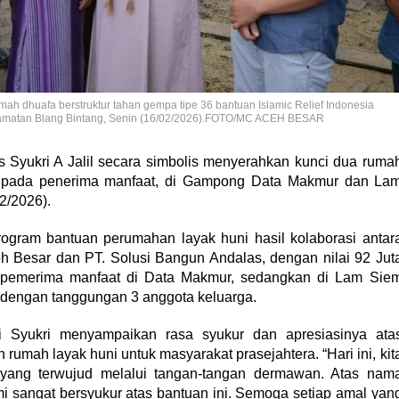
ah dhuafa berstruktur tahan gempa tipe 36 bantuan Islamic Relief Indonesia
amatan Blang Bintang, Senin (16/02/2026).FOTO/MC ACEH BESAR
 Syukri A Jalil secara simbolis menyerahkan kunci dua ruma
 kepada penerima manfaat, di Gampong Data Makmur dan La
2/2026).
ogram bantuan perumahan layak huni hasil kolaborasi antar
ceh Besar dan PT. Solusi Bangun Andalas, dengan nilai 92 Jut
 pemerima manfaat di Data Makmur, sedangkan di Lam Sie
h dengan tanggungan 3 anggota keluarga.
i Syukri menyampaikan rasa syukur dan apresiasinya ata
mah layak huni untuk masyarakat prasejahtera. “Hari ini, kit
yang terwujud melalui tangan-tangan dermawan. Atas nam
i sangat bersyukur atas bantuan ini. Semoga setiap amal yan