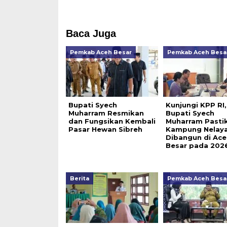
Baca Juga
Pemkab Aceh Besar
Pemkab Aceh Besa
Bupati Syech
Kunjungi KPP RI,
Muharram Resmikan
Bupati Syech
dan Fungsikan Kembali
Muharram Pasti
Pasar Hewan Sibreh
Kampung Nelay
Dibangun di Ace
Besar pada 202
Berita
Pemkab Aceh Besa