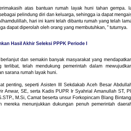
rimakasih atas bantuan rumah layak huni tahan gempa. I
ebagai pelindung diri dan keluarga, sehingga ia dapat mengai
lhamdulillah, hari ini kami telah dibantu rumah yang telah lam
uga dapat diperolah oleh orang yang membutuhkan, ” tuturnya.
n Hasil Akhir Seleksi PPPK Periode I
us berlanjut dan semakin banyak masyarakat yang mendapatka
 terlibat, telah mendukung pemerintah dalam mewujudka
n sarana rumah layak huni.
at penting, seperti Asisten III Sekdakab Aceh Besar Abdulla
ir Anwar, SE, serta Kadis PUPR Ir Syahrial Amanullah ST, Pl
.STP., M.Si, Camat beserta unsur Forkopincam Blang Bintang
n mereka menunjukkan dukungan penuh pemerintah daera