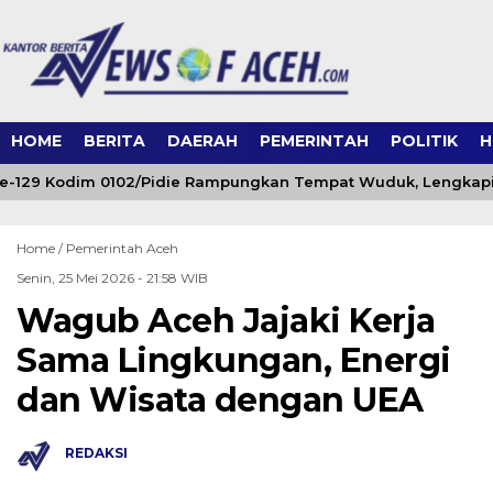
HOME
BERITA
DAERAH
PEMERINTAH
POLITIK
H
129 Kodim 0102/Pidie Rampungkan Tempat Wuduk, Lengkapi F
Home /
Pemerintah Aceh
Senin, 25 Mei 2026 - 21:58 WIB
Wagub Aceh Jajaki Kerja
Sama Lingkungan, Energi
dan Wisata dengan UEA
REDAKSI