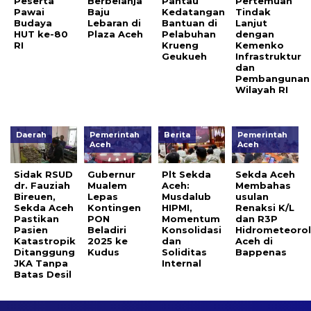
Peserta
Berbelanja
Pantau
Pertemuan
Pawai
Baju
Kedatangan
Tindak
Budaya
Lebaran di
Bantuan di
Lanjut
HUT ke-80
Plaza Aceh
Pelabuhan
dengan
RI
Krueng
Kemenko
Geukueh
Infrastruktur
dan
Pembangunan
Wilayah RI
Daerah
Pemerintah
Berita
Pemerintah
Aceh
Aceh
Sidak RSUD
Gubernur
Plt Sekda
Sekda Aceh
dr. Fauziah
Mualem
Aceh:
Membahas
Bireuen,
Lepas
Musdalub
usulan
Sekda Aceh
Kontingen
HIPMI,
Renaksi K/L
Pastikan
PON
Momentum
dan R3P
Pasien
Beladiri
Konsolidasi
Hidrometeorol
Katastropik
2025 ke
dan
Aceh di
Ditanggung
Kudus ‎
Soliditas
Bappenas
JKA Tanpa
Internal
Batas Desil