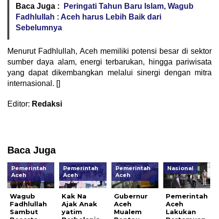
Baca Juga :
Peringati Tahun Baru Islam, Wagub
Fadhlullah : Aceh harus Lebih Baik dari
Sebelumnya
‎Menurut Fadhlullah, Aceh memiliki potensi besar di sektor
sumber daya alam, energi terbarukan, hingga pariwisata
yang dapat dikembangkan melalui sinergi dengan mitra
internasional. []
Editor:
Redaksi
Baca Juga
Pemerintah
Pemerintah
Pemerintah
Nasional
Aceh
Aceh
Aceh
Wagub
Kak Na
Gubernur
Pemerintah
Fadhlullah
Ajak Anak
Aceh
Aceh
Sambut
yatim
Mualem
Lakukan