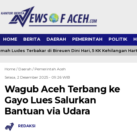
HOME
BERITA
DAERAH
PEMERINTAH
POLITIK
H
mah Ludes Terbakar di Bireuen Dini Hari, 5 KK Kehilangan Har
Home /
Daerah
/
Pemerintah Aceh
Selasa, 2 Desember 2025 - 09:26 WIB
Wagub Aceh Terbang ke
Gayo Lues Salurkan
Bantuan via Udara
REDAKSI