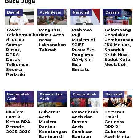
Baca Juga
Daerah
Aceh Besar
Nasional
Daerah
Tower
Pengurus
Prabowo
Gelombang
Telekomunikasi
BKMT Aceh
Puji
Penolakan
di Pulau
Besar
Mualem di
Pembatasan
Siumat
Laksanakan
SPIEF
JKA Meluas,
Rusak,
Takziah
Rusia: Eks
Spanduk
DPRA
Panglima
Kritik Hiasi
Desak
GAM, Kini
Sudut Kota
Telkomsel
Bisa
Meulaboh
Segera
Bersatu
Perbaiki
Pemerintah
Pemerintah
Dinsos Aceh
Nasional
Aceh
Aceh
Mualem
Gubernur
Pemerintah
Bertemu
Lantik
Aceh
Aceh dan
Fraksi
Ketua BRA
Mualem
Dinsos
Gerindra
Periode
Pantau
Aceh
DPR RI,
2025-2030
Kedatangan
Serahkan
Gubernur
Bantuan di
Bantuan
Aceh Minta