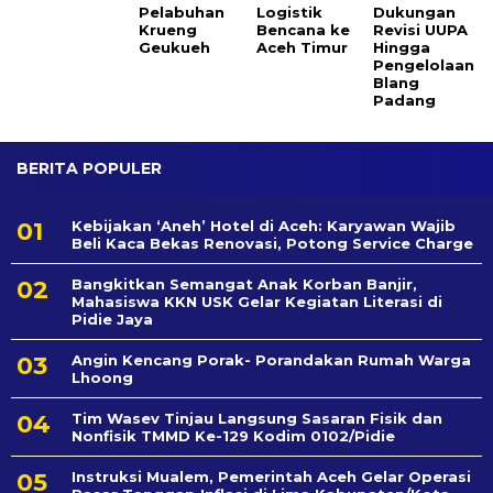
Pelabuhan
Logistik
Dukungan
Krueng
Bencana ke
Revisi UUPA
Geukueh
Aceh Timur
Hingga
Pengelolaan
Blang
Padang
BERITA POPULER
Kebijakan ‘Aneh’ Hotel di Aceh: Karyawan Wajib
Beli Kaca Bekas Renovasi, Potong Service Charge
Bangkitkan Semangat Anak Korban Banjir,
Mahasiswa KKN USK Gelar Kegiatan Literasi di
Pidie Jaya
Angin Kencang Porak- Porandakan Rumah Warga
Lhoong
Tim Wasev Tinjau Langsung Sasaran Fisik dan
Nonfisik TMMD Ke-129 Kodim 0102/Pidie
Instruksi Mualem, Pemerintah Aceh Gelar Operasi