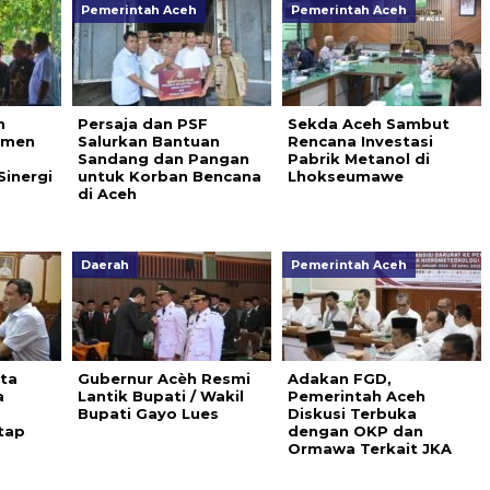
Pemerintah Aceh
Pemerintah Aceh
h
Persaja dan PSF
Sekda Aceh Sambut
tmen
Salurkan Bantuan
Rencana Investasi
Sandang dan Pangan
Pabrik Metanol di
Sinergi
untuk Korban Bencana
Lhokseumawe
di Aceh
Daerah
Pemerintah Aceh
ta
Gubernur Acèh Resmi
Adakan FGD,
a
Lantik Bupati / Wakil
Pemerintah Aceh
Bupati Gayo Lues
Diskusi Terbuka
tap
dengan OKP dan
Ormawa Terkait JKA