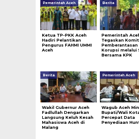
Pemerintah Aceh
Berita
Ketua TP-PKK Aceh
Pemerintah Ace
Hadiri Pelantikan
Tegaskan Komi
Pengurus FAHMI UMMI
Pemberantasan
Aceh
Korupsi melalui 
Bersama KPK
Berita
Pemerintah Aceh
Wakil Gubernur Aceh
Wagub Aceh Min
Fadlullah Dengarkan
Bupati/Wali Kot
Langsung Keluh Kesah
Percepat Data
Mahasiswa Aceh di
Penyediaan Hun
Malang