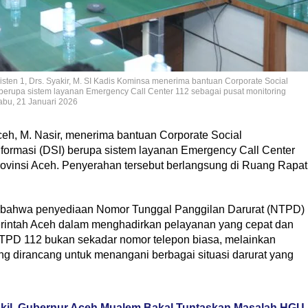
sisten 1, Drs. Syakir, M. SI Kadis Kominsa menerima bantuan Corporate Social
I) berupa sistem layanan Emergency Call Center 112 sebagai pusat monitoring
abu, 21 Januari 2026
eh, M. Nasir, menerima bantuan Corporate Social
Informasi (DSI) berupa sistem layanan Emergency Call Center
rovinsi Aceh. Penyerahan tersebut berlangsung di Ruang Rapat
bahwa penyediaan Nomor Tunggal Panggilan Darurat (NTPD)
intah Aceh dalam menghadirkan pelayanan yang cepat dan
NTPD 112 bukan sekadar nomor telepon biasa, melainkan
ng dirancang untuk menangani berbagai situasi darurat yang
kil, Gubernur Aceh Mualem Bakal Tuntaskan Masalah HGU