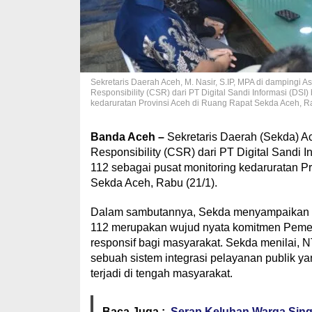
Sekretaris Daerah Aceh, M. Nasir, S.IP, MPA di dampingi A
Responsibility (CSR) dari PT Digital Sandi Informasi (DS
kedaruratan Provinsi Aceh di Ruang Rapat Sekda Aceh, R
Banda Aceh –
Sekretaris Daerah (Sekda) Ac
Responsibility (CSR) dari PT Digital Sandi 
112 sebagai pusat monitoring kedaruratan P
Sekda Aceh, Rabu (21/1).
Dalam sambutannya, Sekda menyampaikan 
112 merupakan wujud nyata komitmen Pemer
responsif bagi masyarakat. Sekda menilai, 
sebuah sistem integrasi pelayanan publik ya
terjadi di tengah masyarakat.
Baca Juga :
Serap Keluhan Warga Sing